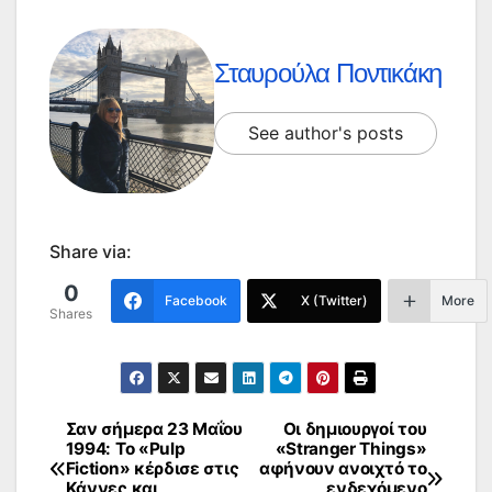
Σταυρούλα Ποντικάκη
See author's posts
Share via:
0
Facebook
X (Twitter)
More
Shares
Σαν σήμερα 23 Μαΐου
Οι δημιουργοί του
Πλοήγηση
1994: Το «Pulp
«Stranger Things»
Fiction» κέρδισε στις
αφήνουν ανοιχτό το
άρθρων
Κάννες και
ενδεχόμενο