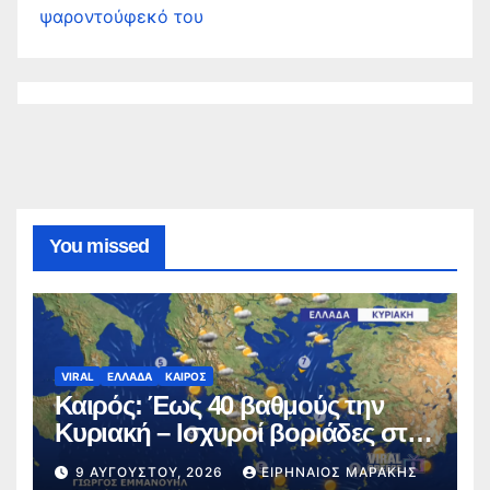
ψαροντούφεκό του
You missed
VIRAL
ΕΛΛΑΔΑ
ΚΑΙΡΟΣ
Καιρός: Έως 40 βαθμούς την
Κυριακή – Ισχυροί βοριάδες στο
Αιγαίο (video)
9 ΑΥΓΟΎΣΤΟΥ, 2026
ΕΙΡΗΝΑΊΟΣ ΜΑΡΆΚΗΣ