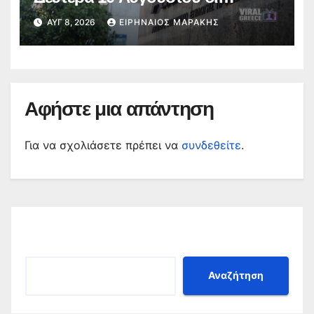
ενστάσεις για τα προσωρινά
ΑΥΓ 8, 2026
ΕΙΡΗΝΑΊΟΣ ΜΑΡΆΚΗΣ
αποτελέσματα
Αφήστε μια απάντηση
Για να σχολιάσετε πρέπει να
συνδεθείτε
.
Αναζήτηση
Αναζήτηση