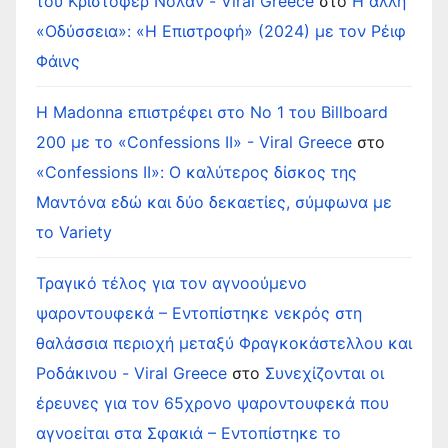
του Κρίστοφερ Νόλαν - Viral Greece
στο
Η άλλη
«Οδύσσεια»: «Η Επιστροφή» (2024) με τον Ρέιφ
Φάινς
Η Madonna επιστρέφει στο Νο 1 του Billboard
200 με το «Confessions II» - Viral Greece
στο
«Confessions II»: Ο καλύτερος δίσκος της
Μαντόνα εδώ και δύο δεκαετίες, σύμφωνα με
το Variety
Τραγικό τέλος για τον αγνοούμενο
ψαροντουφεκά – Εντοπίστηκε νεκρός στη
θαλάσσια περιοχή μεταξύ Φραγκοκάστελλου και
Ροδάκινου - Viral Greece
στο
Συνεχίζονται οι
έρευνες για τον 65χρονο ψαροντουφεκά που
αγνοείται στα Σφακιά – Εντοπίστηκε το