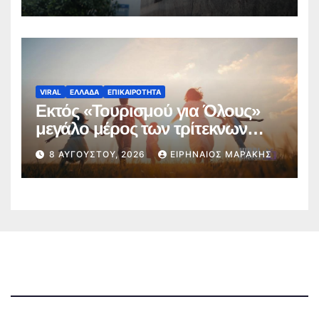
αποτελέσματα
VIRAL
ΕΛΛΑΔΑ
ΕΠΙΚΑΙΡΟΤΗΤΑ
Εκτός «Τουρισμού για Όλους»
μεγάλο μέρος των τρίτεκνων
οικογενειών της Μαγνησίας
8 ΑΥΓΟΎΣΤΟΥ, 2026
ΕΙΡΗΝΑΊΟΣ ΜΑΡΆΚΗΣ