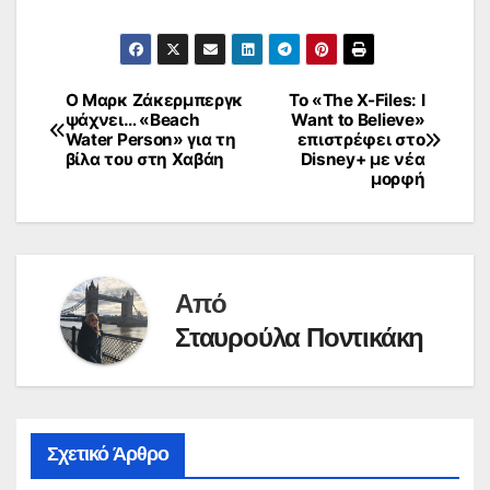
Ο Μαρκ Ζάκερμπεργκ
Το «The X-Files: I
Πλοήγηση
ψάχνει… «Beach
Want to Believe»
Water Person» για τη
επιστρέφει στο
άρθρων
βίλα του στη Χαβάη
Disney+ με νέα
μορφή
Από
Σταυρούλα Ποντικάκη
Σχετικό Άρθρο