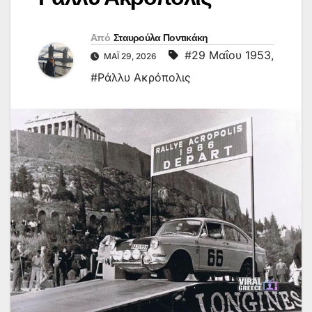
Από
Σταυρούλα Ποντικάκη
#29 Μαΐου 1953
,
ΜΆΙ 29, 2026
#Ράλλυ Ακρόπολις