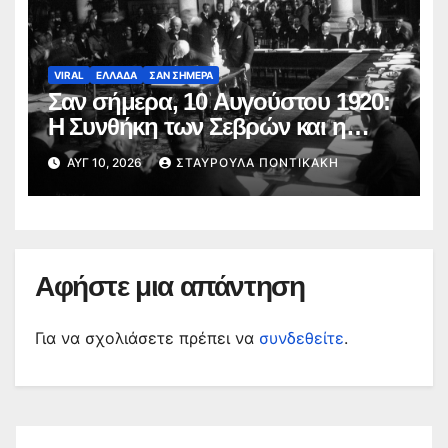
VIRAL
ΕΛΛΑΔΑ
ΣΑΝ ΣΗΜΕΡΑ
Σαν σήμερα, 10 Αυγούστου 1920:
Η Συνθήκη των Σεβρών και η
Ελλάδα «των δύο ηπείρων και
ΑΥΓ 10, 2026
ΣΤΑΥΡΟΎΛΑ ΠΟΝΤΙΚΆΚΗ
των πέντε θαλασσών»
Αφήστε μια απάντηση
Για να σχολιάσετε πρέπει να
συνδεθείτε
.
Αναζήτηση