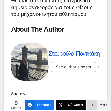
Θεών», αποτελώντας διαχρονικά
σημείο αναφοράς για τους φίλους
του μηχανοκίνητου αθλητισμού.
About The Author
Σταυρούλα Ποντικάκη
See author's posts
Share via:
0
Facebook
X (Twitter)
More
Shares