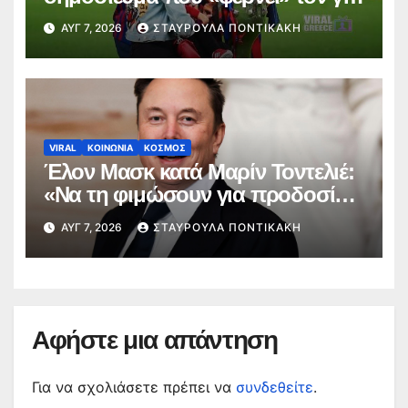
του Λιονέλ στην Μπαρτσελόνα
ΑΥΓ 7, 2026
ΣΤΑΥΡΟΎΛΑ ΠΟΝΤΙΚΆΚΗ
VIRAL
ΚΟΙΝΩΝΙΑ
ΚΟΣΜΟΣ
Έλον Μασκ κατά Μαρίν Τοντελιέ:
«Να τη φιμώσουν για προδοσία»
– Η σκληρή απάντηση
ΑΥΓ 7, 2026
ΣΤΑΥΡΟΎΛΑ ΠΟΝΤΙΚΆΚΗ
Αφήστε μια απάντηση
Για να σχολιάσετε πρέπει να
συνδεθείτε
.