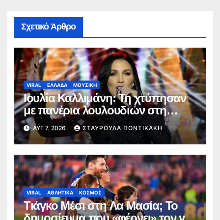
Σχετικό Άρθρο
VIRAL
ΕΛΛΑΔΑ
ΜΟΥΣΙΚΗ
Ιουλία Καλλιμάνη: Τη χτύπησαν
με πανέρια λουλουδιών στη
σκηνή ( VIDEO )
ΑΥΓ 7, 2026
ΣΤΑΥΡΟΎΛΑ ΠΟΝΤΙΚΆΚΗ
VIRAL
ΑΘΛΗΤΙΚΑ
ΚΟΣΜΟΣ
Τιάγκο Μέσι στη Λα Μασία; Το
δημοσίευμα που «φέρνει» τον γιο