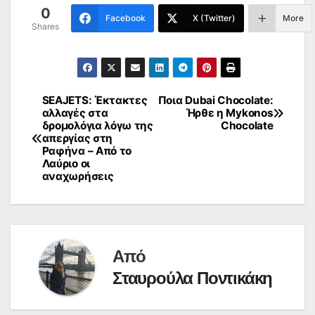
0
Facebook
X (Twitter)
More
Shares
SEAJETS: Έκτακτες
Ποια Dubai Chocolate:
Πλοήγηση
αλλαγές στα
Ήρθε η Mykonos
δρομολόγια λόγω της
Chocolate
άρθρων
απεργίας στη
Ραφήνα – Από το
Λαύριο οι
αναχωρήσεις
Από
Σταυρούλα Ποντικάκη