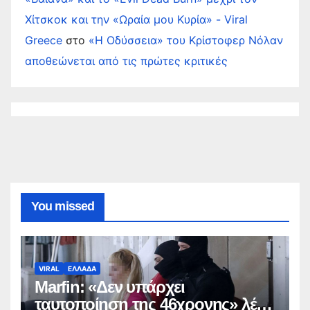
Χίτσκοκ και την «Ωραία μου Κυρία» - Viral
Greece
στο
«Η Οδύσσεια» του Κρίστοφερ Νόλαν
αποθεώνεται από τις πρώτες κριτικές
You missed
VIRAL
ΕΛΛΑΔΑ
Marfin: «Δεν υπάρχει
ταυτοποίηση της 46χρονης» λέει