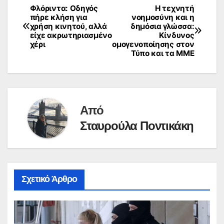
Φλόριντα: Οδηγός
Η τεχνητή
Πλοήγηση
πήρε κλήση για
νοημοσύνη και η
χρήση κινητού, αλλά
δημόσια γλώσσα:
άρθρων
είχε ακρωτηριασμένο
Κίνδυνος
χέρι
ομογενοποίησης στον
Τύπο και τα ΜΜΕ
Από
Σταυρούλα Ποντικάκη
Σχετικό Άρθρο