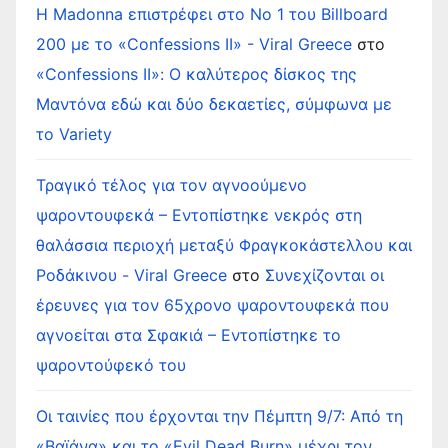
Η Madonna επιστρέφει στο Νο 1 του Billboard
200 με το «Confessions II» - Viral Greece
στο
«Confessions II»: Ο καλύτερος δίσκος της
Μαντόνα εδώ και δύο δεκαετίες, σύμφωνα με
το Variety
Τραγικό τέλος για τον αγνοούμενο
ψαροντουφεκά – Εντοπίστηκε νεκρός στη
θαλάσσια περιοχή μεταξύ Φραγκοκάστελλου και
Ροδάκινου - Viral Greece
στο
Συνεχίζονται οι
έρευνες για τον 65χρονο ψαροντουφεκά που
αγνοείται στα Σφακιά – Εντοπίστηκε το
ψαροντούφεκό του
Οι ταινίες που έρχονται την Πέμπτη 9/7: Από τη
«Βαϊάνα» και το «Evil Dead Burn» μέχρι τον