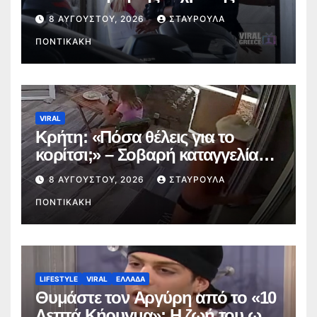
ο συνήγορός της – Απολογείται
8 ΑΥΓΟΎΣΤΟΥ, 2026
ΣΤΑΥΡΟΎΛΑ
την Τρίτη
ΠΟΝΤΙΚΆΚΗ
VIRAL
Κρήτη: «Πόσα θέλεις για το
κορίτσι;» – Σοβαρή καταγγελία
για άνδρα στην Αγία Πελαγία
8 ΑΥΓΟΎΣΤΟΥ, 2026
ΣΤΑΥΡΟΎΛΑ
ΠΟΝΤΙΚΆΚΗ
LIFESTYLE
VIRAL
ΕΛΛΑΔΑ
Θυμάστε τον Αργύρη από το «10
Λεπτά Κήρυγμα»; Η ζωή του ως