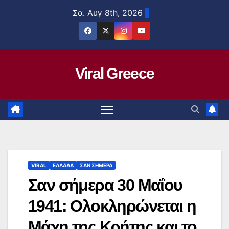
Μετάβαση
Σα. Αυγ 8th, 2026
στο
περιεχόμενο
Viral Greece
VIRAL
ΕΛΛΑΔΑ
ΣΑΝ ΣΗΜΕΡΑ
Σαν σήμερα 30 Μαΐου
1941: Ολοκληρώνεται η
Μάχη της Κρήτης και το