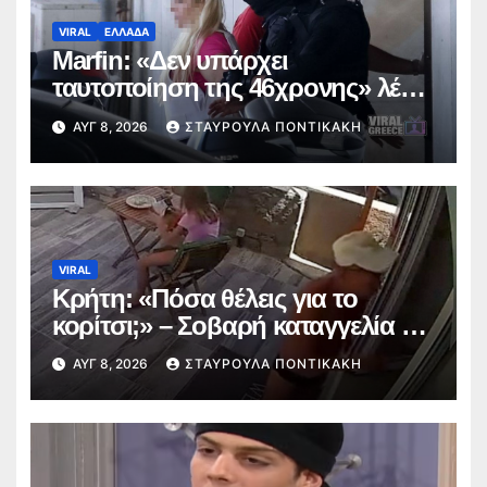
VIRAL
ΕΛΛΑΔΑ
Marfin: «Δεν υπάρχει
ταυτοποίηση της 46χρονης» λέει
ο συνήγορός της – Απολογείται
ΑΥΓ 8, 2026
ΣΤΑΥΡΟΎΛΑ ΠΟΝΤΙΚΆΚΗ
την Τρίτη
VIRAL
Κρήτη: «Πόσα θέλεις για το
κορίτσι;» – Σοβαρή καταγγελία για
άνδρα στην Αγία Πελαγία
ΑΥΓ 8, 2026
ΣΤΑΥΡΟΎΛΑ ΠΟΝΤΙΚΆΚΗ