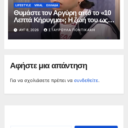
LIFESTYLE
VIRAL
ΕΛΛΑΔΑ
Θυμάστε τον Αργύρη από το «10
Λεπτά Κήρυγμα»; Η ζωή του ως
RG και η αποχή από την
ΑΥΓ 8, 2026
ΣΤΑΥΡΟΎΛΑ ΠΟΝΤΙΚΆΚΗ
τηλεόραση
Αφήστε μια απάντηση
Για να σχολιάσετε πρέπει να
συνδεθείτε
.
Αναζήτηση