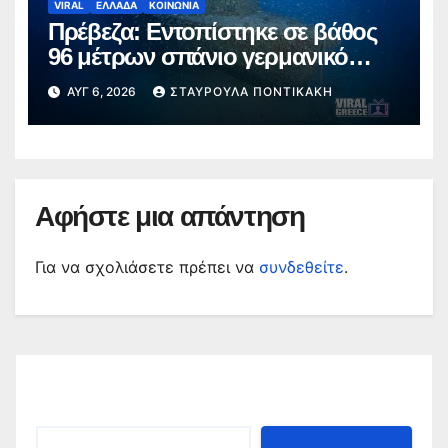
VIRAL
ΕΛΛΑΔΑ
ΚΟΙΝΩΝΙΑ
Πρέβεζα: Εντοπίστηκε σε βάθος
96 μέτρων σπάνιο γερμανικό
ναυάγιο του Β΄ Παγκοσμίου
ΑΥΓ 6, 2026
ΣΤΑΥΡΟΎΛΑ ΠΟΝΤΙΚΆΚΗ
Πολέμου
Αφήστε μια απάντηση
Για να σχολιάσετε πρέπει να
συνδεθείτε
.
Αναζήτηση