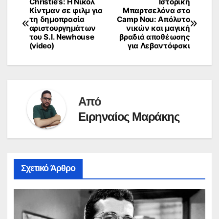
Christie’s: Η Νικόλ
Ιστορική
Πλοήγηση
Κίντμαν σε φιλμ για
Μπαρτσελόνα στο
τη δημοπρασία
Camp Nou: Απόλυτο
άρθρων
αριστουργημάτων
νικών και μαγική
του S.I. Newhouse
βραδιά αποθέωσης
(video)
για Λεβαντόφσκι
Από
Ειρηναίος Μαράκης
Σχετικό Άρθρο