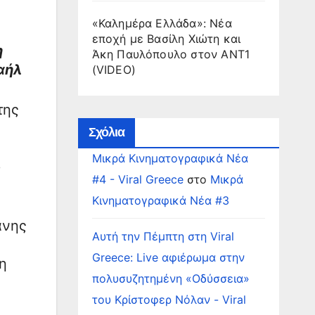
«Καλημέρα Ελλάδα»: Νέα
εποχή με Βασίλη Χιώτη και
η
Άκη Παυλόπουλο στον ΑΝΤ1
αήλ
(VIDEO)
της
Σχόλια
Μικρά Κινηματογραφικά Νέα
υ
#4 - Viral Greece
στο
Μικρά
Κινηματογραφικά Νέα #3
άνης
Αυτή την Πέμπτη στη Viral
Greece: Live αφιέρωμα στην
η
πολυσυζητημένη «Οδύσσεια»
του Κρίστοφερ Νόλαν - Viral