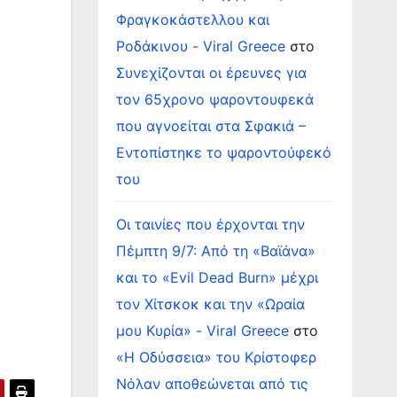
Φραγκοκάστελλου και
Ροδάκινου - Viral Greece
στο
Συνεχίζονται οι έρευνες για
τον 65χρονο ψαροντουφεκά
που αγνοείται στα Σφακιά –
Εντοπίστηκε το ψαροντούφεκό
του
Οι ταινίες που έρχονται την
Πέμπτη 9/7: Από τη «Βαϊάνα»
και το «Evil Dead Burn» μέχρι
τον Χίτσκοκ και την «Ωραία
μου Κυρία» - Viral Greece
στο
«Η Οδύσσεια» του Κρίστοφερ
Νόλαν αποθεώνεται από τις