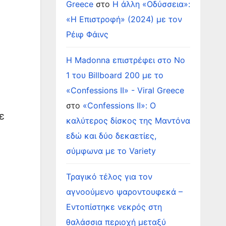
Greece
στο
Η άλλη «Οδύσσεια»:
«Η Επιστροφή» (2024) με τον
Ρέιφ Φάινς
Η Madonna επιστρέφει στο Νο
1 του Billboard 200 με το
«Confessions II» - Viral Greece
στο
«Confessions II»: Ο
ε
καλύτερος δίσκος της Μαντόνα
εδώ και δύο δεκαετίες,
σύμφωνα με το Variety
Τραγικό τέλος για τον
αγνοούμενο ψαροντουφεκά –
Εντοπίστηκε νεκρός στη
θαλάσσια περιοχή μεταξύ