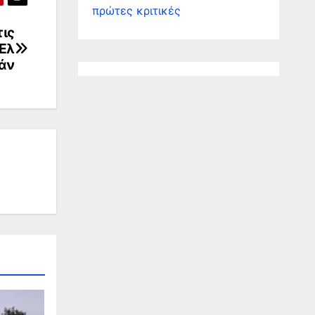
πρώτες κριτικές
τις
Ελ
άν