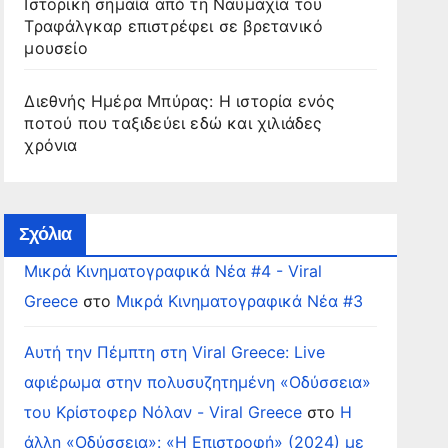
Ιστορική σημαία από τη Ναυμαχία του
Τραφάλγκαρ επιστρέφει σε βρετανικό
μουσείο
Διεθνής Ημέρα Μπύρας: Η ιστορία ενός
ποτού που ταξιδεύει εδώ και χιλιάδες
χρόνια
Σχόλια
Μικρά Κινηματογραφικά Νέα #4 - Viral
Greece
στο
Μικρά Κινηματογραφικά Νέα #3
Αυτή την Πέμπτη στη Viral Greece: Live
αφιέρωμα στην πολυσυζητημένη «Οδύσσεια»
του Κρίστοφερ Νόλαν - Viral Greece
στο
Η
άλλη «Οδύσσεια»: «Η Επιστροφή» (2024) με