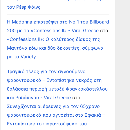
τον Ρέιφ Φάινς
Η Madonna επιστρέφει στο Νο 1 του Billboard
200 με το «Confessions II» - Viral Greece
στο
«Confessions II»: Ο καλύτερος δίσκος της
Μαντόνα εδώ και δύο δεκαετίες, σύμφωνα
με το Variety
Τραγικό τέλος για τον αγνοούμενο
ψαροντουφεκά – Εντοπίστηκε νεκρός στη
θαλάσσια περιοχή μεταξύ Φραγκοκάστελλου
και Ροδάκινου - Viral Greece
στο
Συνεχίζονται οι έρευνες για τον 65χρονο
ψαροντουφεκά που αγνοείται στα Σφακιά –
Εντοπίστηκε το ψαροντούφεκό του