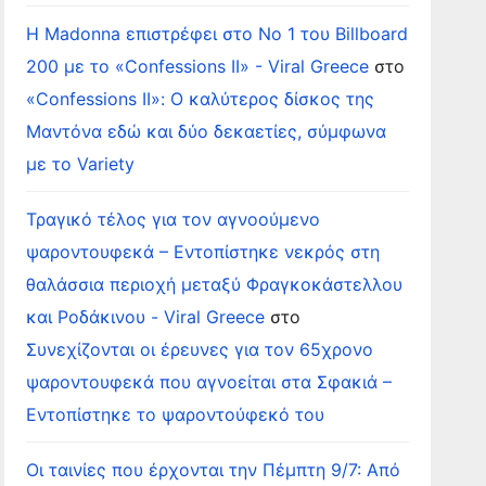
Η Madonna επιστρέφει στο Νο 1 του Billboard
200 με το «Confessions II» - Viral Greece
στο
«Confessions II»: Ο καλύτερος δίσκος της
Μαντόνα εδώ και δύο δεκαετίες, σύμφωνα
με το Variety
Τραγικό τέλος για τον αγνοούμενο
ψαροντουφεκά – Εντοπίστηκε νεκρός στη
θαλάσσια περιοχή μεταξύ Φραγκοκάστελλου
και Ροδάκινου - Viral Greece
στο
Συνεχίζονται οι έρευνες για τον 65χρονο
ψαροντουφεκά που αγνοείται στα Σφακιά –
Εντοπίστηκε το ψαροντούφεκό του
Οι ταινίες που έρχονται την Πέμπτη 9/7: Από