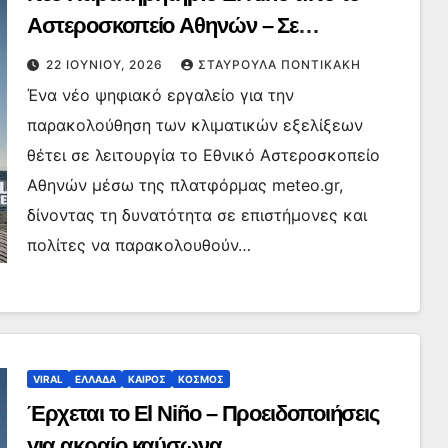
Αστεροσκοπείο Αθηνών – Σε
πραγματικό χρόνο η παρακολούθηση
22 ΙΟΥΝΊΟΥ, 2026
ΣΤΑΥΡΟΎΛΑ ΠΟΝΤΙΚΆΚΗ
του κλίματος
Ένα νέο ψηφιακό εργαλείο για την
παρακολούθηση των κλιματικών εξελίξεων
θέτει σε λειτουργία το Εθνικό Αστεροσκοπείο
Αθηνών μέσω της πλατφόρμας meteo.gr,
δίνοντας τη δυνατότητα σε επιστήμονες και
πολίτες να παρακολουθούν…
VIRAL
ΕΛΛΑΔΑ
ΚΑΙΡΟΣ
ΚΟΣΜΟΣ
Έρχεται το El Niño – Προειδοποιήσεις
για ακραίο καύσωνα