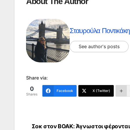
About The Author
Σταυρούλα Ποντικάκη
See author's posts
Share via:
0
Facebook
X (Twitter)
Shares
Σοκ στον ΒΟΑΚ: Άγνωστοι φέρονται
Πλοήγηση