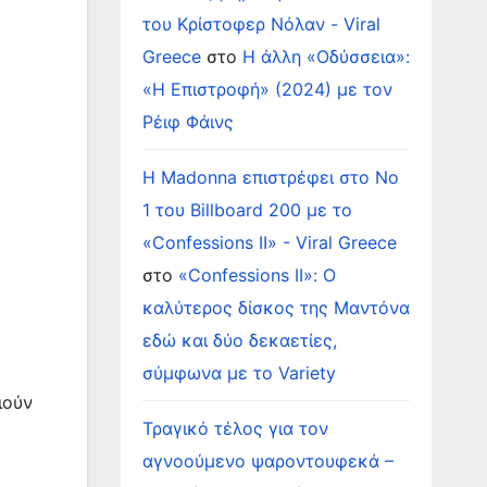
του Κρίστοφερ Νόλαν - Viral
Greece
στο
Η άλλη «Οδύσσεια»:
«Η Επιστροφή» (2024) με τον
Ρέιφ Φάινς
Η Madonna επιστρέφει στο Νο
1 του Billboard 200 με το
«Confessions II» - Viral Greece
στο
«Confessions II»: Ο
καλύτερος δίσκος της Μαντόνα
εδώ και δύο δεκαετίες,
σύμφωνα με το Variety
ιούν
Τραγικό τέλος για τον
αγνοούμενο ψαροντουφεκά –