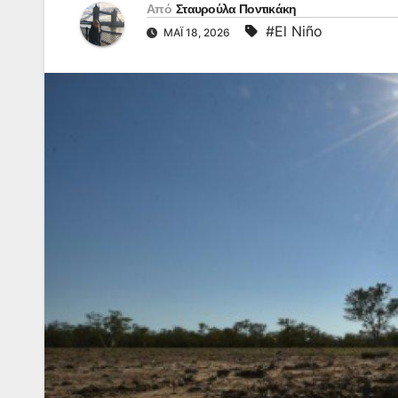
Από
Σταυρούλα Ποντικάκη
#El Niño
ΜΆΙ 18, 2026