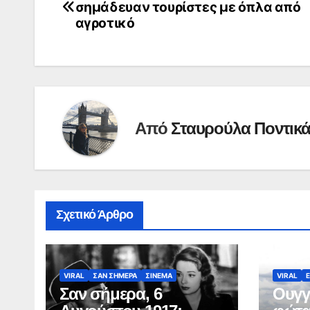
σημάδευαν τουρίστες με όπλα από
άρθρων
αγροτικό
Από
Σταυρούλα Ποντικ
Σχετικό Άρθρο
VIRAL
ΣΑΝ ΣΗΜΕΡΑ
ΣΙΝΕΜΑ
VIRAL
Σαν σήμερα, 6
Ουγγ