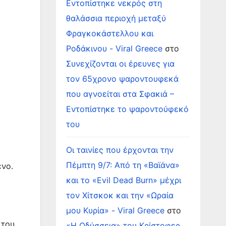
Εντοπίστηκε νεκρός στη
θαλάσσια περιοχή μεταξύ
Φραγκοκάστελλου και
Ροδάκινου - Viral Greece
στο
Συνεχίζονται οι έρευνες για
τον 65χρονο ψαροντουφεκά
που αγνοείται στα Σφακιά –
Εντοπίστηκε το ψαροντούφεκό
του
Οι ταινίες που έρχονται την
Πέμπτη 9/7: Από τη «Βαϊάνα»
ενο.
και το «Evil Dead Burn» μέχρι
τον Χίτσκοκ και την «Ωραία
μου Κυρία» - Viral Greece
στο
 του
«Η Οδύσσεια» του Κρίστοφερ