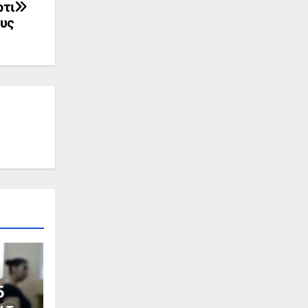
ρτι
υς
5