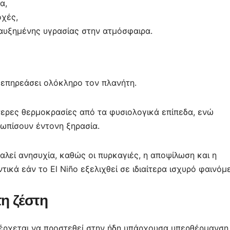
α,
οχές,
 αυξημένης υγρασίας στην ατμόσφαιρα.
 επηρεάσει ολόκληρο τον πλανήτη.
ερες θερμοκρασίες από τα φυσιολογικά επίπεδα, ενώ
τωπίσουν έντονη ξηρασία.
λεί ανησυχία, καθώς οι πυρκαγιές, η αποψίλωση και η
ικά εάν το El Niño εξελιχθεί σε ιδιαίτερα ισχυρό φαινόμ
τη ζέστη
ño έρχεται να προστεθεί στην ήδη υπάρχουσα υπερθέρμανση