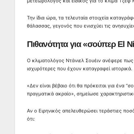
μετεωρολόγος και ειδικός για το κλίμα Τζεφ 
Την ίδια ώρα, τα τελευταία στοιχεία καταγρά
θάλασσας, γεγονός που ενισχύει τις ανησυχίες
Πιθανότητα για «σούπερ El N
Ο κλιματολόγος Ντάνιελ Σουέιν ανέφερε πως 
ισχυρότερες που έχουν καταγραφεί ιστορικά.
«Δεν είναι βέβαιο ότι θα πρόκειται για ένα “σ
πραγματικά ακραίο», σημείωσε χαρακτηριστικ
Αν ο Ειρηνικός απελευθερώσει τεράστιες ποσό
ότι: