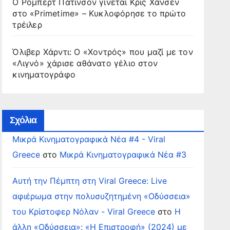
Ο Ρόμπερτ Πάτινσον γίνεται Κρις Χάνσεν
στο «Primetime» – Κυκλοφόρησε το πρώτο
τρέιλερ
Όλιβερ Χάρντι: Ο «Χοντρός» που μαζί με τον
«Λιγνό» χάρισε αθάνατο γέλιο στον
κινηματογράφο
Σχόλια
Μικρά Κινηματογραφικά Νέα #4 - Viral
Greece
στο
Μικρά Κινηματογραφικά Νέα #3
Αυτή την Πέμπτη στη Viral Greece: Live
αφιέρωμα στην πολυσυζητημένη «Οδύσσεια»
του Κρίστοφερ Νόλαν - Viral Greece
στο
Η
άλλη «Οδύσσεια»: «Η Επιστροφή» (2024) με