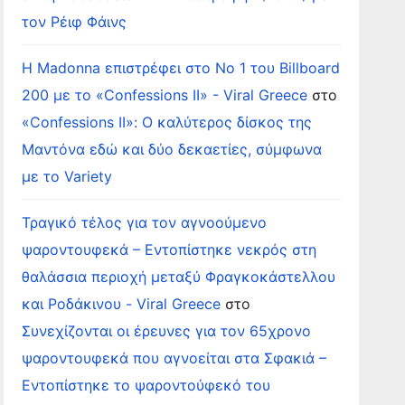
τον Ρέιφ Φάινς
Η Madonna επιστρέφει στο Νο 1 του Billboard
200 με το «Confessions II» - Viral Greece
στο
«Confessions II»: Ο καλύτερος δίσκος της
Μαντόνα εδώ και δύο δεκαετίες, σύμφωνα
με το Variety
Τραγικό τέλος για τον αγνοούμενο
ψαροντουφεκά – Εντοπίστηκε νεκρός στη
θαλάσσια περιοχή μεταξύ Φραγκοκάστελλου
και Ροδάκινου - Viral Greece
στο
Συνεχίζονται οι έρευνες για τον 65χρονο
ψαροντουφεκά που αγνοείται στα Σφακιά –
Εντοπίστηκε το ψαροντούφεκό του