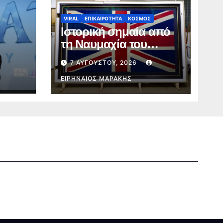
VIRAL
ΕΠΙΚΑΙΡΟΤΗΤΑ
ΚΟΣΜΟΣ
Ιστορική σημαία από
τη Ναυμαχία του
 της
Τραφάλγκαρ
7 ΑΥΓΟΎΣΤΟΥ, 2026
α
επιστρέφει σε
ου
βρετανικό μουσείο
ΕΙΡΗΝΑΊΟΣ ΜΑΡΆΚΗΣ