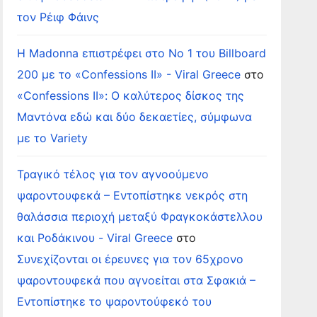
τον Ρέιφ Φάινς
Η Madonna επιστρέφει στο Νο 1 του Billboard
200 με το «Confessions II» - Viral Greece
στο
«Confessions II»: Ο καλύτερος δίσκος της
Μαντόνα εδώ και δύο δεκαετίες, σύμφωνα
με το Variety
Τραγικό τέλος για τον αγνοούμενο
ψαροντουφεκά – Εντοπίστηκε νεκρός στη
θαλάσσια περιοχή μεταξύ Φραγκοκάστελλου
και Ροδάκινου - Viral Greece
στο
Συνεχίζονται οι έρευνες για τον 65χρονο
ψαροντουφεκά που αγνοείται στα Σφακιά –
Εντοπίστηκε το ψαροντούφεκό του