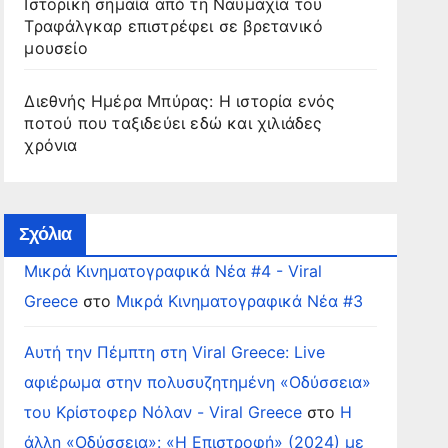
Ιστορική σημαία από τη Ναυμαχία του
Τραφάλγκαρ επιστρέφει σε βρετανικό
μουσείο
Διεθνής Ημέρα Μπύρας: Η ιστορία ενός
ποτού που ταξιδεύει εδώ και χιλιάδες
χρόνια
Σχόλια
Μικρά Κινηματογραφικά Νέα #4 - Viral
Greece
στο
Μικρά Κινηματογραφικά Νέα #3
Αυτή την Πέμπτη στη Viral Greece: Live
αφιέρωμα στην πολυσυζητημένη «Οδύσσεια»
του Κρίστοφερ Νόλαν - Viral Greece
στο
Η
άλλη «Οδύσσεια»: «Η Επιστροφή» (2024) με