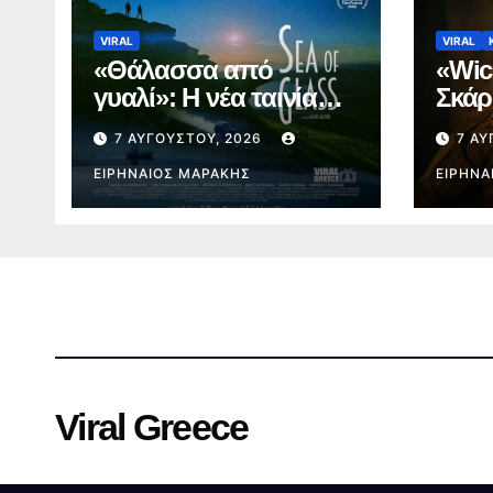
VIRAL
VIRAL
«Θάλασσα από
«Wic
γυαλί»: Η νέα ταινία
Σκάρ
του Αλέξη Αλεξίου
άνδρ
7 ΑΥΓΟΎΣΤΟΥ, 2026
7 ΑΥ
κάνει παγκόσμια
προκ
πρεμιέρα στο
ΕΙΡΗΝΑΊΟΣ ΜΑΡΆΚΗΣ
φρενί
ΕΙΡΗΝΑ
Φεστιβάλ
Εδιμβούργου
Viral Greece