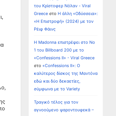
του Κρίστοφερ Νόλαν - Viral
Greece
στο
Η άλλη «Οδύσσεια»:
ι,
«Η Επιστροφή» (2024) με τον
Ρέιφ Φάινς
Η Madonna επιστρέφει στο Νο
μα
1 του Billboard 200 με το
«Confessions II» - Viral Greece
στο
«Confessions II»: Ο
καλύτερος δίσκος της Μαντόνα
εδώ και δύο δεκαετίες,
λο,
σύμφωνα με το Variety
ης
Τραγικό τέλος για τον
πο
αγνοούμενο ψαροντουφεκά –