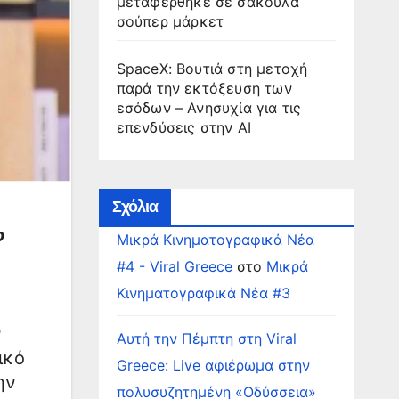
μεταφέρθηκε σε σακούλα
σούπερ μάρκετ
SpaceX: Βουτιά στη μετοχή
παρά την εκτόξευση των
εσόδων – Ανησυχία για τις
επενδύσεις στην AI
Σχόλια
ο
Μικρά Κινηματογραφικά Νέα
#4 - Viral Greece
στο
Μικρά
Κινηματογραφικά Νέα #3
ν
Αυτή την Πέμπτη στη Viral
ικό
Greece: Live αφιέρωμα στην
ην
πολυσυζητημένη «Οδύσσεια»