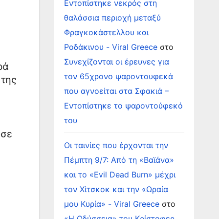
Εντοπίστηκε νεκρός στη
θαλάσσια περιοχή μεταξύ
Φραγκοκάστελλου και
Ροδάκινου - Viral Greece
στο
Συνεχίζονται οι έρευνες για
ρά
τον 65χρονο ψαροντουφεκά
 της
που αγνοείται στα Σφακιά –
Εντοπίστηκε το ψαροντούφεκό
του
ωσε
Οι ταινίες που έρχονται την
Πέμπτη 9/7: Από τη «Βαϊάνα»
και το «Evil Dead Burn» μέχρι
τον Χίτσκοκ και την «Ωραία
μου Κυρία» - Viral Greece
στο
«Η Οδύσσεια» του Κρίστοφερ