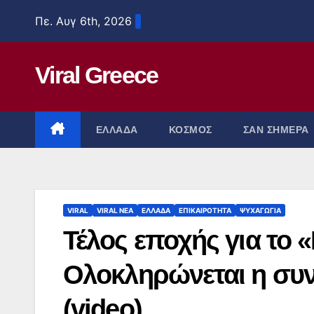
Μετάβαση
Πε. Αυγ 6th, 2026
στο
περιεχόμενο
Viral Greece
ΕΛΛΑΔΑ
ΚΟΣΜΟΣ
ΣΑΝ ΣΗΜΕΡΑ
VIRAL
VIRAL ΝΕΑ
ΕΛΛΑΔΑ
ΕΠΙΚΑΙΡΟΤΗΤΑ
ΨΥΧΑΓΩΓΙΑ
Τέλος εποχής για το
Ολοκληρώνεται η συν
(video)