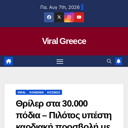
Μετάβαση
Πα. Αυγ 7th, 2026
στο
περιεχόμενο
Viral Greece
VIRAL
ΚΟΙΝΩΝΙΑ
ΚΟΣΜΟΣ
Θρίλερ στα 30.000
πόδια – Πιλότος υπέστη
καρδιακή προσβολή με