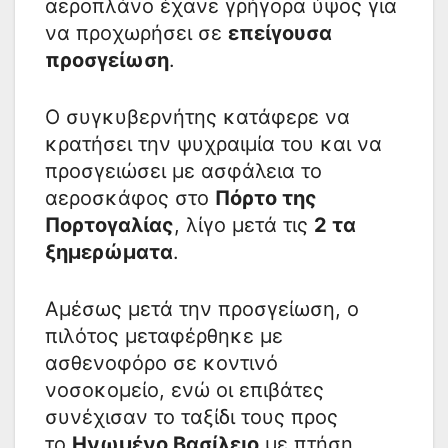
αεροπλάνο έχανε γρήγορα ύψος για
να προχωρήσει σε
επείγουσα
προσγείωση
.
Ο συγκυβερνήτης κατάφερε να
κρατήσει την ψυχραιμία του και να
προσγειώσει με ασφάλεια το
αεροσκάφος στο
Πόρτο της
Πορτογαλίας
, λίγο μετά τις
2 τα
ξημερώματα
.
Αμέσως μετά την προσγείωση, ο
πιλότος μεταφέρθηκε με
ασθενοφόρο σε κοντινό
νοσοκομείο, ενώ οι επιβάτες
συνέχισαν το ταξίδι τους προς
το
Ηνωμένο Βασίλειο
με πτήση