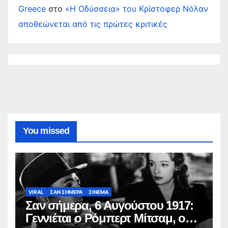
Greece
στο
«Η Οδύσσεια» του Κρίστοφερ Νόλαν
αποθεώνεται από τις πρώτες κριτικές
You missed
VIRAL
ΣΑΝ ΣΗΜΕΡΑ
ΣΙΝΕΜΑ
Σαν σήμερα, 6 Αυγούστου 1917:
Γεννιέται ο Ρόμπερτ Μίτσαμ, ο