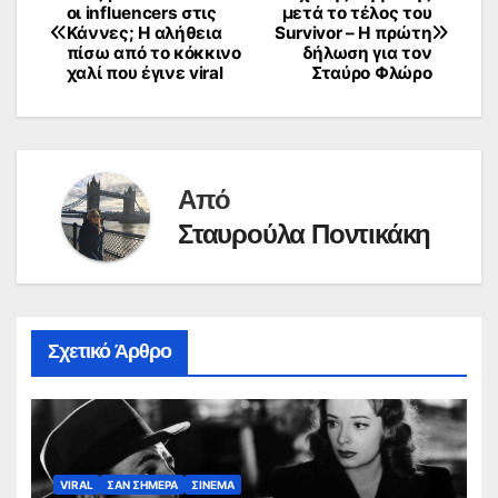
Πλοήγηση
οι influencers στις
μετά το τέλος του
Κάννες; Η αλήθεια
Survivor – Η πρώτη
άρθρων
πίσω από το κόκκινο
δήλωση για τον
χαλί που έγινε viral
Σταύρο Φλώρο
Από
Σταυρούλα Ποντικάκη
Σχετικό Άρθρο
VIRAL
ΣΑΝ ΣΗΜΕΡΑ
ΣΙΝΕΜΑ