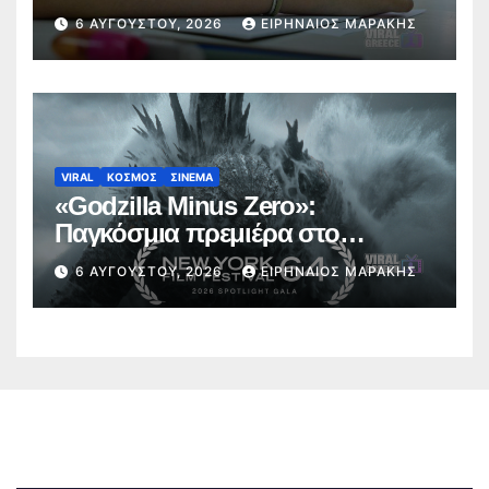
έτος 2026-2027
6 ΑΥΓΟΎΣΤΟΥ, 2026
ΕΙΡΗΝΑΊΟΣ ΜΑΡΆΚΗΣ
VIRAL
ΚΟΣΜΟΣ
ΣΙΝΕΜΑ
«Godzilla Minus Zero»:
Παγκόσμια πρεμιέρα στο
Φεστιβάλ Κινηματογράφου της
6 ΑΥΓΟΎΣΤΟΥ, 2026
ΕΙΡΗΝΑΊΟΣ ΜΑΡΆΚΗΣ
Νέας Υόρκης (trailer)