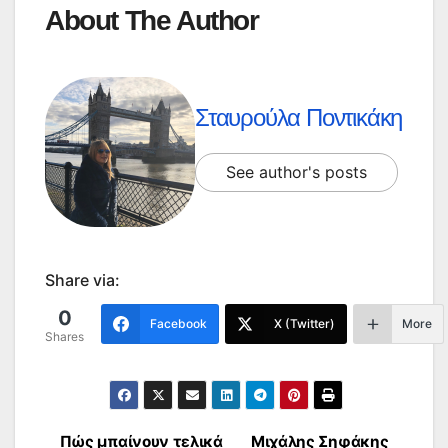
About The Author
Σταυρούλα Ποντικάκη
See author's posts
Share via:
0
Facebook
X (Twitter)
More
Shares
Πώς μπαίνουν τελικά
Μιχάλης Σηφάκης