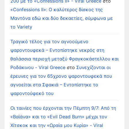
200 με το «Confessions II» - Viral Greece
στο
«Confessions II»: Ο καλύτερος δίσκος της
Μαντόνα εδώ και δύο δεκαετίες, σύμφωνα με
το Variety
Τραγικό τέλος για τον αγνοούμενο
ψαροντουφεκά – Εντοπίστηκε νεκρός στη
θαλάσσια περιοχή μεταξύ Φραγκοκάστελλου και
Ροδάκινου - Viral Greece
στο
Συνεχίζονται οι
έρευνες για τον 65χρονο ψαροντουφεκά που
αγνοείται στα Σφακιά – Εντοπίστηκε το
ψαροντούφεκό του
Οι ταινίες που έρχονται την Πέμπτη 9/7: Από τη
«Βαϊάνα» και το «Evil Dead Burn» μέχρι τον
Χίτσκοκ και την «Ωραία μου Κυρία» - Viral