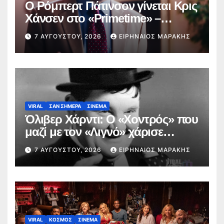
Ο Ρόμπερτ Πάτινσον γίνεται Κρις
Χάνσεν στο «Primetime» –
Κυκλοφόρησε το πρώτο τρέιλερ
7 ΑΥΓΟΎΣΤΟΥ, 2026
ΕΙΡΗΝΑΊΟΣ ΜΑΡΆΚΗΣ
VIRAL
ΣΑΝ ΣΗΜΕΡΑ
ΣΙΝΕΜΑ
Όλιβερ Χάρντι: Ο «Χοντρός» που
μαζί με τον «Λιγνό» χάρισε
αθάνατο γέλιο στον
7 ΑΥΓΟΎΣΤΟΥ, 2026
ΕΙΡΗΝΑΊΟΣ ΜΑΡΆΚΗΣ
κινηματογράφο
VIRAL
ΚΟΣΜΟΣ
ΣΙΝΕΜΑ