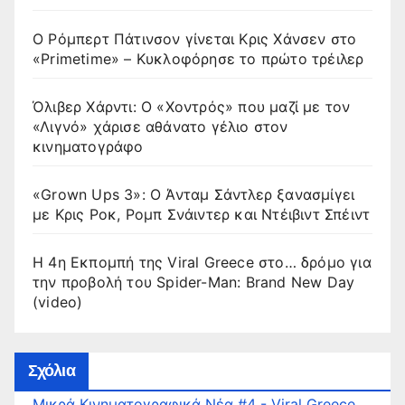
Ο Ρόμπερτ Πάτινσον γίνεται Κρις Χάνσεν στο
«Primetime» – Κυκλοφόρησε το πρώτο τρέιλερ
Όλιβερ Χάρντι: Ο «Χοντρός» που μαζί με τον
«Λιγνό» χάρισε αθάνατο γέλιο στον
κινηματογράφο
«Grown Ups 3»: Ο Άνταμ Σάντλερ ξανασμίγει
με Κρις Ροκ, Ρομπ Σνάιντερ και Ντέιβιντ Σπέιντ
Η 4η Εκπομπή της Viral Greece στο… δρόμο για
την προβολή του Spider-Man: Brand New Day
(video)
Σχόλια
Μικρά Κινηματογραφικά Νέα #4 - Viral Greece