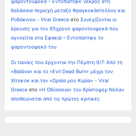
ψαροντουφεκά – Εντοπίστηκε νεκρός στη
θαλάσσια περιοχή μεταξύ Φραγκοκάστελλου και
Ροδάκινου - Viral Greece
στο
Συνεχίζονται οι
έρευνες για τον 65χρονο ψαροντουφεκά που
αγνοείται στα Σφακιά – Εντοπίστηκε το
ψαροντούφεκό του
Οι ταινίες που έρχονται την Πέμπτη 9/7: Από τη
«Βαϊάνα» και το «Evil Dead Burn» μέχρι τον
Χίτσκοκ και την «Ωραία μου Κυρία» - Viral
Greece
στο
«Η Οδύσσεια» του Κρίστοφερ Νόλαν
αποθεώνεται από τις πρώτες κριτικές