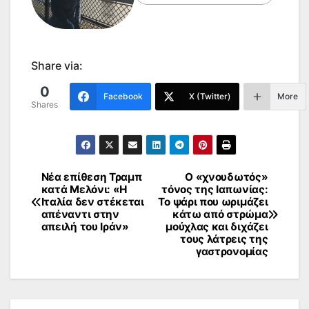
Share via:
0
Facebook
X (Twitter)
More
Shares
Νέα επίθεση Τραμπ
Ο «χνουδωτός»
Πλοήγηση
κατά Μελόνι: «Η
τόνος της Ιαπωνίας:
Ιταλία δεν στέκεται
Το ψάρι που ωριμάζει
άρθρων
απέναντι στην
κάτω από στρώμα
απειλή του Ιράν»
μούχλας και διχάζει
τους λάτρεις της
γαστρονομίας