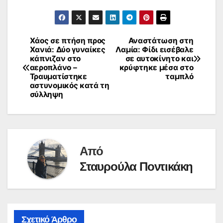
Χάος σε πτήση προς
Αναστάτωση στη
Πλοήγηση
Χανιά: Δύο γυναίκες
Λαμία: Φίδι εισέβαλε
κάπνιζαν στο
σε αυτοκίνητο και
άρθρων
αεροπλάνο –
κρύφτηκε μέσα στο
Τραυματίστηκε
ταμπλό
αστυνομικός κατά τη
σύλληψη
Από
Σταυρούλα Ποντικάκη
Σχετικό Άρθρο