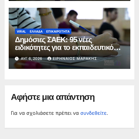
VIRAL
ΕΛΛΑΔΑ
ΕΠΙΚΑΙΡΟΤΗΤΑ
Δημόσιες ΣΑΕΚ: 95 νέες
ειδικότητες για το εκπαιδευτικό
έτος 2026-2027
ΑΥΓ 6, 2026
ΕΙΡΗΝΑΊΟΣ ΜΑΡΆΚΗΣ
Αφήστε μια απάντηση
Για να σχολιάσετε πρέπει να
συνδεθείτε
.