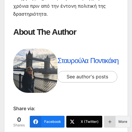
χρόνια πριν από την έντονη πολιτική της
δραστηριότητα.
About The Author
Σταυρούλα Ποντικάκη
See author's posts
Share via:
0
Facebook
X (Twitter)
More
Shares