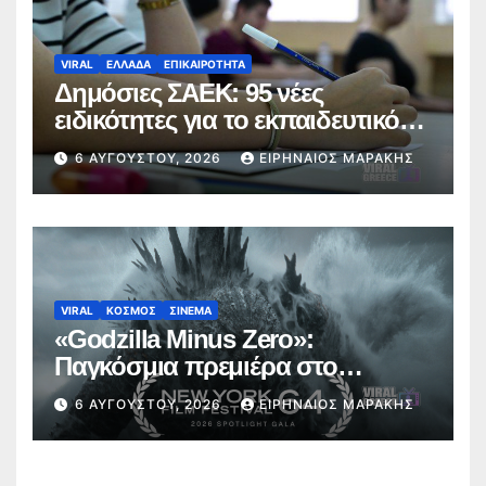
VIRAL
ΕΛΛΑΔΑ
ΕΠΙΚΑΙΡΟΤΗΤΑ
Δημόσιες ΣΑΕΚ: 95 νέες
ειδικότητες για το εκπαιδευτικό
έτος 2026-2027
6 ΑΥΓΟΎΣΤΟΥ, 2026
ΕΙΡΗΝΑΊΟΣ ΜΑΡΆΚΗΣ
VIRAL
ΚΟΣΜΟΣ
ΣΙΝΕΜΑ
«Godzilla Minus Zero»:
Παγκόσμια πρεμιέρα στο
Φεστιβάλ Κινηματογράφου της
6 ΑΥΓΟΎΣΤΟΥ, 2026
ΕΙΡΗΝΑΊΟΣ ΜΑΡΆΚΗΣ
Νέας Υόρκης (trailer)