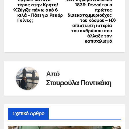
Πλοήγηση
τέρας στην Κρήτη!
1839: Γεννιέται ο
Ζύγιζε πάνω από 6
πρώτος
άρθρων
κιλά – Πάει για Ρεκόρ
δισεκατομμυριούχος
Γκίνες;
του κόσμου – Η
απίστευτη ιστορία
του ανθρώπου που
άλλαξε τον
καπιταλισμό
Από
Σταυρούλα Ποντικάκη
Σχετικό Άρθρο