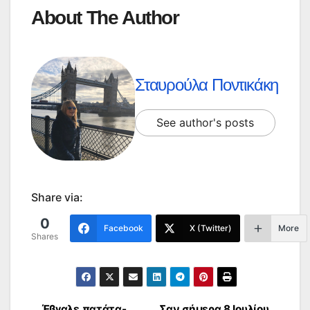
About The Author
Σταυρούλα Ποντικάκη
See author's posts
Share via:
0
Facebook
X (Twitter)
More
Shares
Έβγαλε πατάτα-
Σαν σήμερα 8 Ιουλίου