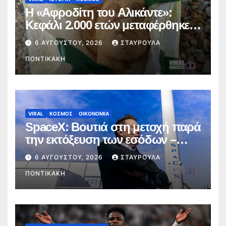
Η «Αφροδίτη του Αλικάντε»:
Κεφάλι 2.000 ετών μεταφέρθηκε
σε σακούλα σούπερ μάρκετ
6 ΑΥΓΟΎΣΤΟΥ, 2026
ΣΤΑΥΡΟΎΛΑ
ΠΟΝΤΙΚΆΚΗ
VIRAL
ΚΟΣΜΟΣ
ΟΙΚΟΝΟΜΙΑ
SpaceX: Βουτιά στη μετοχή παρά
την εκτόξευση των εσόδων –
Ανησυχία για τις επενδύσεις στην
6 ΑΥΓΟΎΣΤΟΥ, 2026
ΣΤΑΥΡΟΎΛΑ
AI
ΠΟΝΤΙΚΆΚΗ