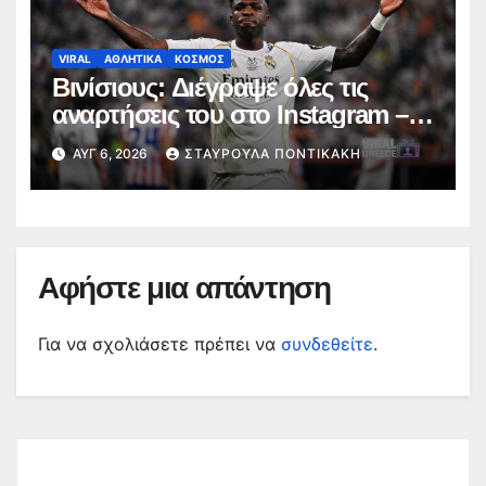
VIRAL
ΑΘΛΗΤΙΚΑ
ΚΟΣΜΟΣ
Βινίσιους: Διέγραψε όλες τις
αναρτήσεις του στο Instagram –
Οι συζητήσεις με τη Ρεάλ και το
ΑΥΓ 6, 2026
ΣΤΑΥΡΟΎΛΑ ΠΟΝΤΙΚΆΚΗ
ενδιαφέρον της Άρσεναλ
Αφήστε μια απάντηση
Για να σχολιάσετε πρέπει να
συνδεθείτε
.
Αναζήτηση