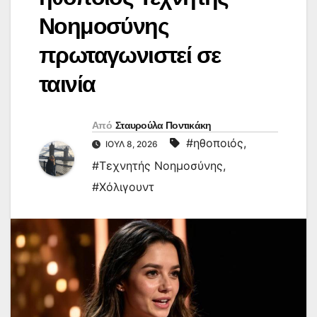
Νοημοσύνης
πρωταγωνιστεί σε
ταινία
Από
Σταυρούλα Ποντικάκη
#ηθοποιός
,
ΙΟΎΛ 8, 2026
#Τεχνητής Νοημοσύνης
,
#Χόλιγουντ