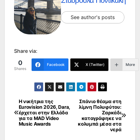
Σταυρούλα Ποντικάκη
See author's posts
Share via:
0
Facebook
X (Twitter)
More
Shares
Η νικήτρια της
Σπάνιο θέαμα στη
Πλοήγηση
Eurovision 2026, Dara,
λίμνη Πολυφύτου:
έρχεται στην Ελλάδα
Ζαρκάδι
άρθρων
για τα MAD Video
καταγράφηκε να
Music Awards
κολυμπά μέσα στα
νερά