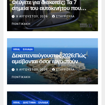
Φεύγετε για διακοπές; Τα 7
σημεία του αυτοκινήτου που
πρέπει να ελέγξετε πριν από το
9 ΑΥΓΟΎΣΤΟΥ, 2026
ΣΤΑΥΡΟΎΛΑ
ταξίδι
ΠΟΝΤΙΚΆΚΗ
VIRAL
ΕΛΛΑΔΑ
Δεκαπενταύγουστος 2026:Πώς
αμείβονται όσοι εργαστούν
9 ΑΥΓΟΎΣΤΟΥ, 2026
ΣΤΑΥΡΟΎΛΑ
ΠΟΝΤΙΚΆΚΗ
VIRAL
ΔΙΑΣΤΗΜΑ
ΕΛΛΑΔΑ