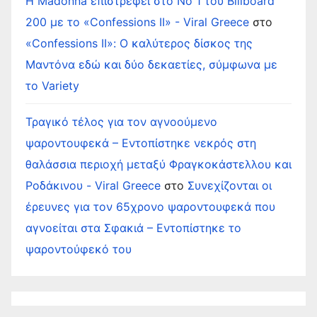
Η Madonna επιστρέφει στο Νο 1 του Billboard
200 με το «Confessions II» - Viral Greece
στο
«Confessions II»: Ο καλύτερος δίσκος της
Μαντόνα εδώ και δύο δεκαετίες, σύμφωνα με
το Variety
Τραγικό τέλος για τον αγνοούμενο
ψαροντουφεκά – Εντοπίστηκε νεκρός στη
θαλάσσια περιοχή μεταξύ Φραγκοκάστελλου και
Ροδάκινου - Viral Greece
στο
Συνεχίζονται οι
έρευνες για τον 65χρονο ψαροντουφεκά που
αγνοείται στα Σφακιά – Εντοπίστηκε το
ψαροντούφεκό του