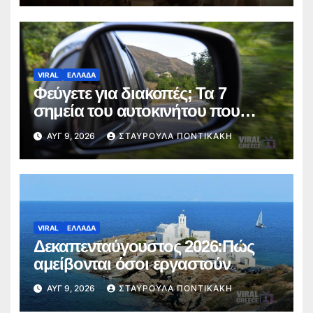
VIRAL
ΕΛΛΑΔΑ
Φεύγετε για διακοπές; Τα 7
σημεία του αυτοκινήτου που
πρέπει να ελέγξετε πριν από το
ΑΥΓ 9, 2026
ΣΤΑΥΡΟΎΛΑ ΠΟΝΤΙΚΆΚΗ
ταξίδι
VIRAL
ΕΛΛΑΔΑ
Δεκαπενταύγουστος 2026:Πώς
αμείβονται όσοι εργαστούν
ΑΥΓ 9, 2026
ΣΤΑΥΡΟΎΛΑ ΠΟΝΤΙΚΆΚΗ