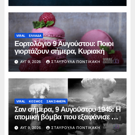
«πεφταστέρια»
VIRAL
ΕΛΛΑΔΑ
Εορτολόγιο 9 Αυγούστου: Ποιοι
γιορτάζουν σήμερα, Κυριακή
ΑΥΓ 9, 2026
ΣΤΑΥΡΟΎΛΑ ΠΟΝΤΙΚΆΚΗ
VIRAL
ΚΟΣΜΟΣ
ΣΑΝ ΣΗΜΕΡΑ
Σαν σήμερα, 9 Αυγούστου 1945: Η
ατομική βόμβα που εξαφάνισε το
Ναγκασάκι
ΑΥΓ 9, 2026
ΣΤΑΥΡΟΎΛΑ ΠΟΝΤΙΚΆΚΗ