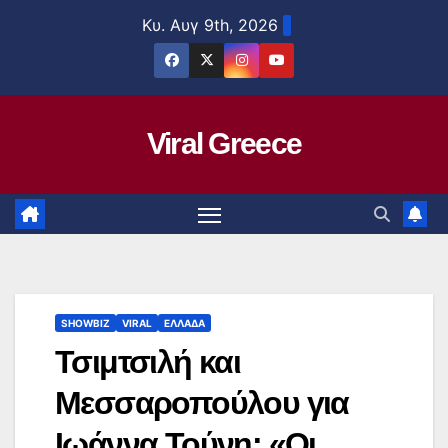
Μετάβαση
Κυ. Αυγ 9th, 2026
στο
περιεχόμενο
Viral Greece
SHOWBIZ
VIRAL
ΕΛΛΑΔΑ
Τσιμτσιλή και
Μεσσαροπούλου για
Ιωάννα Τούνη: «Οι