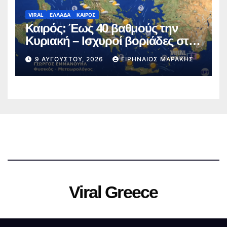
VIRAL
ΕΛΛΑΔΑ
ΚΑΙΡΟΣ
Καιρός: Έως 40 βαθμούς την
Κυριακή – Ισχυροί βοριάδες στο
Αιγαίο (video)
9 ΑΥΓΟΎΣΤΟΥ, 2026
ΕΙΡΗΝΑΊΟΣ ΜΑΡΆΚΗΣ
Viral Greece