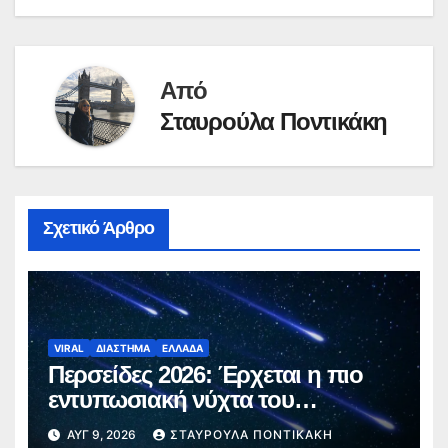
Από
Σταυρούλα Ποντικάκη
Σχετικό Άρθρο
VIRAL
ΔΙΑΣΤΗΜΑ
ΕΛΛΑΔΑ
Περσείδες 2026: Έρχεται η πιο
εντυπωσιακή νύχτα του
καλοκαιριού – Πότε θα δούμε τα
ΑΥΓ 9, 2026
ΣΤΑΥΡΟΎΛΑ ΠΟΝΤΙΚΆΚΗ