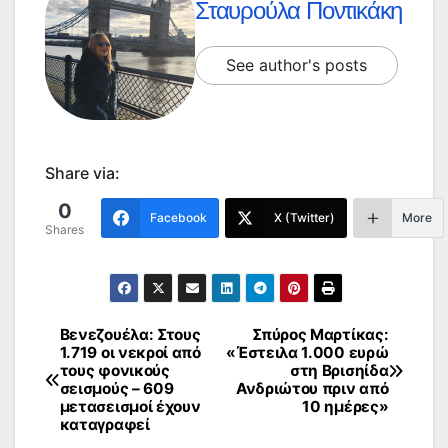
Σταυρούλα Ποντικάκη
See author's posts
Share via:
0
Facebook
X (Twitter)
More
Shares
Βενεζουέλα: Στους
Σπύρος Μαρτίκας:
Πλοήγηση
1.719 οι νεκροί από
«Έστειλα 1.000 ευρώ
τους φονικούς
στη Βρισηίδα
άρθρων
σεισμούς – 609
Ανδριώτου πριν από
μετασεισμοί έχουν
10 ημέρες»
καταγραφεί