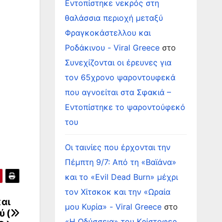
Εντοπίστηκε νεκρός στη
θαλάσσια περιοχή μεταξύ
Φραγκοκάστελλου και
Ροδάκινου - Viral Greece
στο
Συνεχίζονται οι έρευνες για
τον 65χρονο ψαροντουφεκά
που αγνοείται στα Σφακιά –
Εντοπίστηκε το ψαροντούφεκό
του
Οι ταινίες που έρχονται την
Πέμπτη 9/7: Από τη «Βαϊάνα»
και το «Evil Dead Burn» μέχρι
τον Χίτσκοκ και την «Ωραία
αι
μου Κυρία» - Viral Greece
στο
 (
«Η Οδύσσεια» του Κρίστοφερ