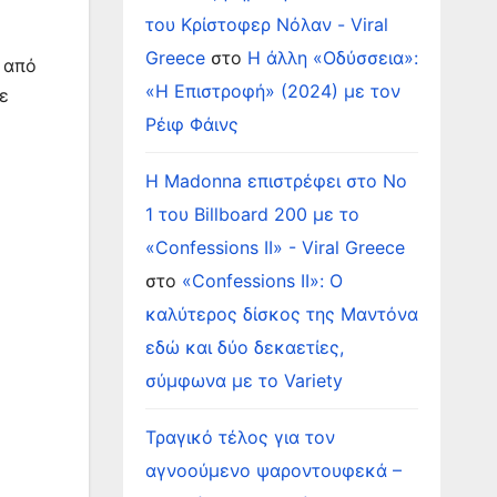
του Κρίστοφερ Νόλαν - Viral
Greece
στο
Η άλλη «Οδύσσεια»:
ν από
«Η Επιστροφή» (2024) με τον
ε
Ρέιφ Φάινς
Η Madonna επιστρέφει στο Νο
1 του Billboard 200 με το
«Confessions II» - Viral Greece
στο
«Confessions II»: Ο
καλύτερος δίσκος της Μαντόνα
εδώ και δύο δεκαετίες,
σύμφωνα με το Variety
Τραγικό τέλος για τον
αγνοούμενο ψαροντουφεκά –