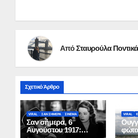
άρθρων
Από
Σταυρούλα Ποντικ
Σχετικό Άρθρο
VIRAL
ΣΑΝ ΣΗΜΕΡΑ
ΣΙΝΕΜΑ
VIRAL
Σαν σήμερα, 6
Ουγγ
Αυγούστου 1917:
φώτα
Γεννιέται ο Ρόμπερτ
Βουδ