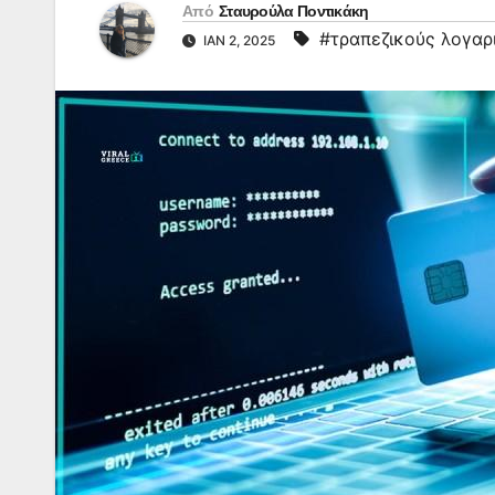
Από
Σταυρούλα Ποντικάκη
#τραπεζικούς λογαρ
ΙΑΝ 2, 2025