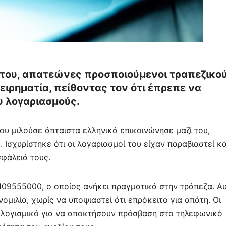
άτου, απατεώνες προσποιούμενοι τραπεζικο
ιρηματία, πείθοντας τον ότι έπρεπε να
υ λογαριασμούς.
που μιλούσε άπταιστα ελληνικά επικοινώνησε μαζί του,
Ισχυρίστηκε ότι οι λογαριασμοί του είχαν παραβιαστεί κα
σφάλειά τους.
09555000, ο οποίος ανήκει πραγματικά στην τράπεζα. Α
νομιλία, χωρίς να υποψιαστεί ότι επρόκειτο για απάτη. Οι
λογισμικό για να αποκτήσουν πρόσβαση στο τηλεφωνικό