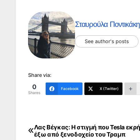
Σταυρούλα Ποντικάκη
See author's posts
Share via:
0
Facebook
X (Twitter)
Shares
Λας Βέγκας: Η στιγμή που Tesla εκρ
Πλοήγηση
έξω από ξενοδοχείο του Τραμπ