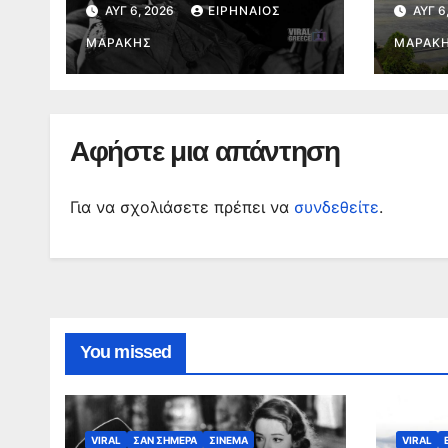
ΑΥΓ 6, 2026
ΕΙΡΗΝΑΊΟΣ
ΑΥΓ 6
Μίτσαμ, ο σκληρός
καύσ
του φιλμ νουάρ και ο
ΜΑΡΆΚΗΣ
ενερ
ΜΑΡΆΚ
εμβληματικός Φίλιπ
Μάρλοου
Αφήστε μια απάντηση
Για να σχολιάσετε πρέπει να
συνδεθείτε
.
You missed
VIRAL
ΣΑΝ ΣΗΜΕΡΑ
ΣΙΝΕΜΑ
VIRAL