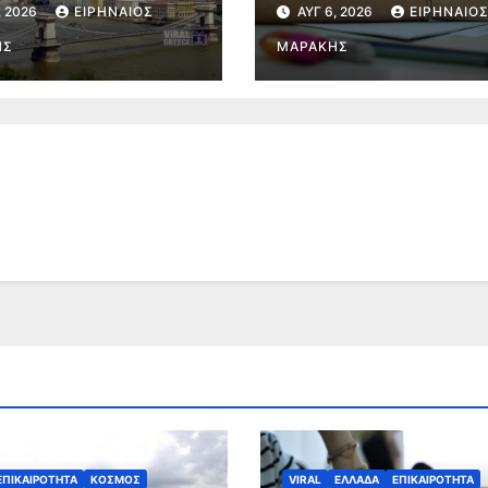
, 2026
ΕΙΡΗΝΑΊΟΣ
ΑΥΓ 6, 2026
ΕΙΡΗΝΑΊΟ
ωνα και
2026-2027
γειακής πίεσης
ΗΣ
ΜΑΡΆΚΗΣ
ΕΠΙΚΑΙΡΟΤΗΤΑ
ΚΟΣΜΟΣ
VIRAL
ΕΛΛΑΔΑ
ΕΠΙΚΑΙΡΟΤΗΤΑ