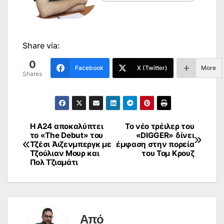
Share via:
0
Facebook
X (Twitter)
More
Shares
Η A24 αποκαλύπτει
Το νέο τρέιλερ του
Πλοήγηση
το «The Debut» του
«DIGGER» δίνει
Τζέσι Άιζενμπεργκ με
έμφαση στην πορεία
άρθρων
Τζούλιαν Μουρ και
του Τομ Κρουζ
Πολ Τζιαμάτι
Από