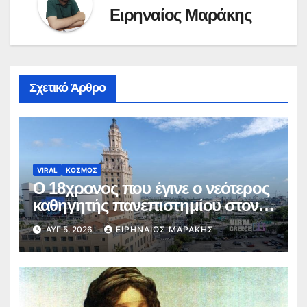
Ειρηναίος Μαράκης
Σχετικό Άρθρο
VIRAL
ΚΟΣΜΟΣ
Ο 18χρονος που έγινε ο νεότερος
καθηγητής πανεπιστημίου στον
κόσμο
ΑΥΓ 5, 2026
ΕΙΡΗΝΑΊΟΣ ΜΑΡΆΚΗΣ