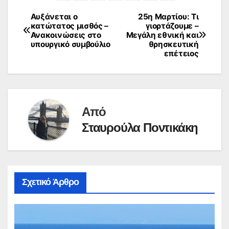
Αυξάνεται ο
25η Μαρτίου: Τι
Πλοήγηση
κατώτατος μισθός –
γιορτάζουμε –
Ανακοινώσεις στο
Μεγάλη εθνική και
άρθρων
υπουργικό συμβούλιο
θρησκευτική
επέτειος
Από
Σταυρούλα Ποντικάκη
Σχετικό Άρθρο