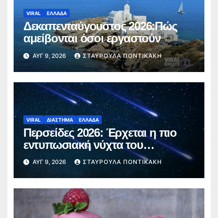
VIRAL
ΕΛΛΑΔΑ
Δεκαπενταύγουστος 2026:Πώς
αμείβονται όσοι εργαστούν
ΑΥΓ 9, 2026
ΣΤΑΥΡΟΎΛΑ ΠΟΝΤΙΚΆΚΗ
VIRAL
ΔΙΑΣΤΗΜΑ
ΕΛΛΑΔΑ
Περσείδες 2026: Έρχεται η πιο
εντυπωσιακή νύχτα του
καλοκαιριού – Πότε θα δούμε τα
ΑΥΓ 9, 2026
ΣΤΑΥΡΟΎΛΑ ΠΟΝΤΙΚΆΚΗ
«πεφταστέρια»