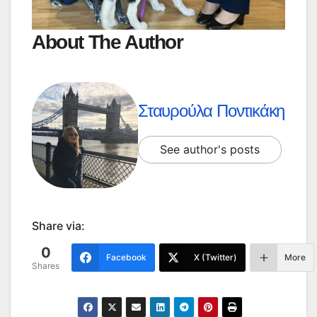
About The Author
Σταυρούλα Ποντικάκη
See author's posts
Share via:
0
Facebook
X (Twitter)
More
Shares