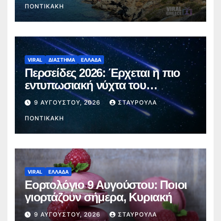
ΠΟΝΤΙΚΆΚΗ
VIRAL
ΔΙΑΣΤΗΜΑ
ΕΛΛΑΔΑ
Περσείδες 2026: Έρχεται η πιο
εντυπωσιακή νύχτα του
καλοκαιριού – Πότε θα δούμε τα
9 ΑΥΓΟΎΣΤΟΥ, 2026
ΣΤΑΥΡΟΎΛΑ
«πεφταστέρια»
ΠΟΝΤΙΚΆΚΗ
VIRAL
ΕΛΛΑΔΑ
Εορτολόγιο 9 Αυγούστου: Ποιοι
γιορτάζουν σήμερα, Κυριακή
9 ΑΥΓΟΎΣΤΟΥ, 2026
ΣΤΑΥΡΟΎΛΑ