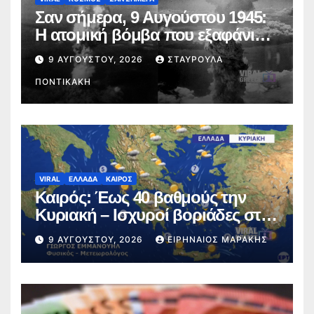
Σαν σήμερα, 9 Αυγούστου 1945:
Η ατομική βόμβα που εξαφάνισε
το Ναγκασάκι
9 ΑΥΓΟΎΣΤΟΥ, 2026
ΣΤΑΥΡΟΎΛΑ
ΠΟΝΤΙΚΆΚΗ
VIRAL
ΕΛΛΑΔΑ
ΚΑΙΡΟΣ
Καιρός: Έως 40 βαθμούς την
Κυριακή – Ισχυροί βοριάδες στο
Αιγαίο (video)
9 ΑΥΓΟΎΣΤΟΥ, 2026
ΕΙΡΗΝΑΊΟΣ ΜΑΡΆΚΗΣ