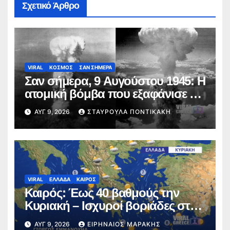
Σχετικό Άρθρο
VIRAL
ΚΟΣΜΟΣ
ΣΑΝ ΣΗΜΕΡΑ
Σαν σήμερα, 9 Αυγούστου 1945: Η
ατομική βόμβα που εξαφάνισε το
Ναγκασάκι
ΑΥΓ 9, 2026
ΣΤΑΥΡΟΎΛΑ ΠΟΝΤΙΚΆΚΗ
VIRAL
ΕΛΛΑΔΑ
ΚΑΙΡΟΣ
Καιρός: Έως 40 βαθμούς την
Κυριακή – Ισχυροί βοριάδες στο
Αιγαίο (video)
ΑΥΓ 9, 2026
ΕΙΡΗΝΑΊΟΣ ΜΑΡΆΚΗΣ