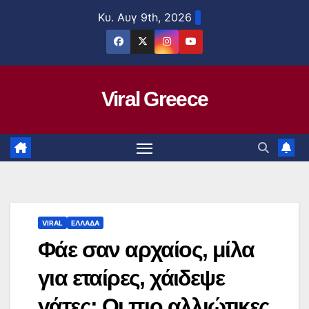
Μετάβαση
Κυ. Αυγ 9th, 2026
στο
περιεχόμενο
Viral Greece
VIRAL
ΕΛΛΑΔΑ
Φάε σαν αρχαίος, μίλα
για εταίρες, χάιδεψε
γάτες: Οι πιο αλλιώτικες