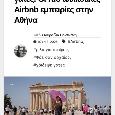
Airbnb εμπειρίες στην
Αθήνα
Από
Σταυρούλα Ποντικάκη
#Airbnb
,
ΙΟΎΝ 3, 2025
#μίλα για εταίρες
,
#Φάε σαν αρχαίος
,
#χάιδεψε γάτες