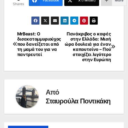
Facebook
X (Twitter)
More
Shares
MrBeast: Ο
Πανάκριβος ο καφές
Πλοήγηση
δισεκατομμυριούχος
στην Ελλάδα: Μισή
που δανείζεται από
ώρα δουλειά για έναν
άρθρων
τη μαμά του για να
καπουτσίνο – Πού
παντρευτεί
στοιχίζει λιγότερο
στην Ευρώπη
Από
Σταυρούλα Ποντικάκη