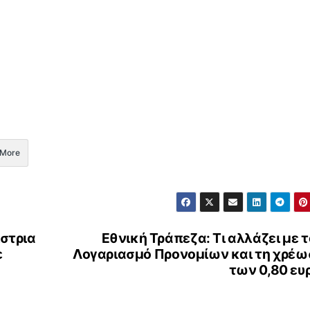
More
ίστρια
Εθνική Τράπεζα: Τι αλλάζει με 
ε
Λογαριασμό Προνομίων και τη χρέω
των 0,80 ευ