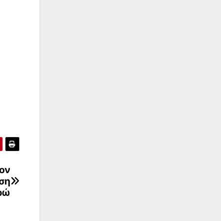
τον
ση
ρώ