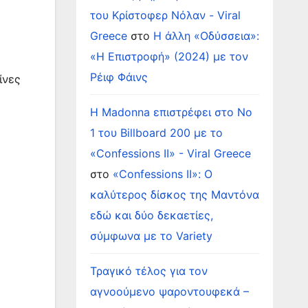
του Κρίστοφερ Νόλαν - Viral
Greece
στο
Η άλλη «Οδύσσεια»:
«Η Επιστροφή» (2024) με τον
Ρέιφ Φάινς
ίνες
Η Madonna επιστρέφει στο Νο
1 του Billboard 200 με το
«Confessions II» - Viral Greece
στο
«Confessions II»: Ο
καλύτερος δίσκος της Μαντόνα
εδώ και δύο δεκαετίες,
σύμφωνα με το Variety
Τραγικό τέλος για τον
αγνοούμενο ψαροντουφεκά –