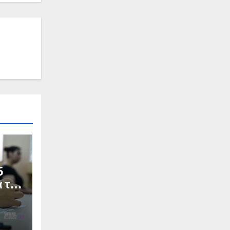
5
α το
Σ