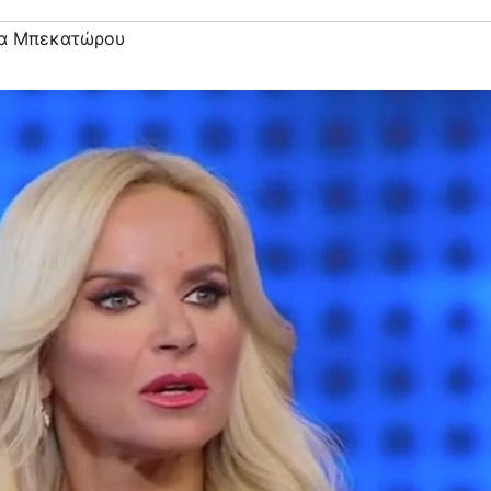
α Μπεκατώρου