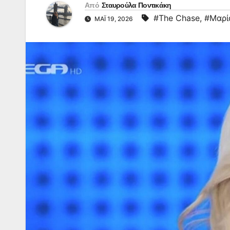
Από
Σταυρούλα Ποντικάκη
#The Chase
,
#Μαρί
ΜΆΙ 19, 2026