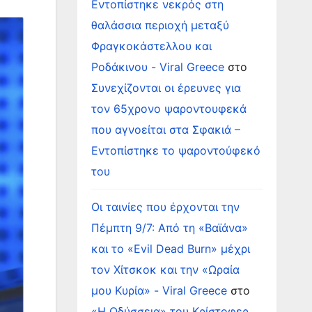
Εντοπίστηκε νεκρός στη
θαλάσσια περιοχή μεταξύ
Φραγκοκάστελλου και
Ροδάκινου - Viral Greece
στο
Συνεχίζονται οι έρευνες για
τον 65χρονο ψαροντουφεκά
που αγνοείται στα Σφακιά –
Εντοπίστηκε το ψαροντούφεκό
του
Οι ταινίες που έρχονται την
Πέμπτη 9/7: Από τη «Βαϊάνα»
και το «Evil Dead Burn» μέχρι
τον Χίτσκοκ και την «Ωραία
μου Κυρία» - Viral Greece
στο
«Η Οδύσσεια» του Κρίστοφερ