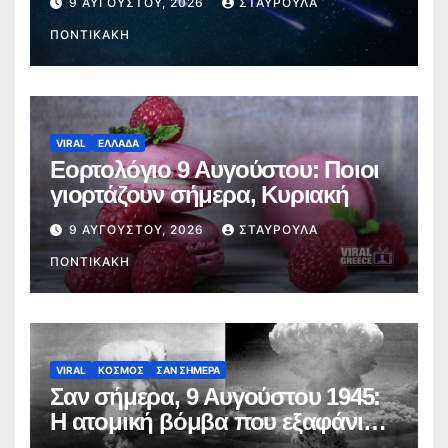
9 ΑΥΓΟΎΣΤΟΥ, 2026
ΣΤΑΥΡΟΎΛΑ
«πεφταστέρια»
ΠΟΝΤΙΚΆΚΗ
VIRAL
ΕΛΛΑΔΑ
Εορτολόγιο 9 Αυγούστου: Ποιοι
γιορτάζουν σήμερα, Κυριακή
9 ΑΥΓΟΎΣΤΟΥ, 2026
ΣΤΑΥΡΟΎΛΑ
ΠΟΝΤΙΚΆΚΗ
VIRAL
ΚΟΣΜΟΣ
ΣΑΝ ΣΗΜΕΡΑ
Σαν σήμερα, 9 Αυγούστου 1945:
Η ατομική βόμβα που εξαφάνισε
το Ναγκασάκι