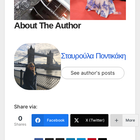
About The Author
Σταυρούλα Ποντικάκη
See author's posts
Share via:
0
Facebook
X (Twitter)
More
Shares