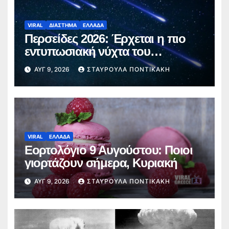
VIRAL
ΔΙΑΣΤΗΜΑ
ΕΛΛΑΔΑ
Περσείδες 2026: Έρχεται η πιο
εντυπωσιακή νύχτα του
καλοκαιριού – Πότε θα δούμε τα
ΑΥΓ 9, 2026
ΣΤΑΥΡΟΎΛΑ ΠΟΝΤΙΚΆΚΗ
«πεφταστέρια»
VIRAL
ΕΛΛΑΔΑ
Εορτολόγιο 9 Αυγούστου: Ποιοι
γιορτάζουν σήμερα, Κυριακή
ΑΥΓ 9, 2026
ΣΤΑΥΡΟΎΛΑ ΠΟΝΤΙΚΆΚΗ