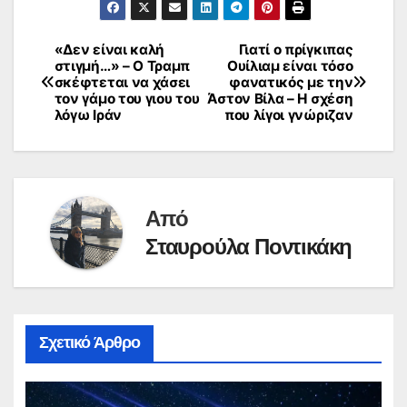
«Δεν είναι καλή
Γιατί ο πρίγκιπας
Πλοήγηση
στιγμή…» – Ο Τραμπ
Ουίλιαμ είναι τόσο
σκέφτεται να χάσει
φανατικός με την
άρθρων
τον γάμο του γιου του
Άστον Βίλα – Η σχέση
λόγω Ιράν
που λίγοι γνώριζαν
Από
Σταυρούλα Ποντικάκη
Σχετικό Άρθρο