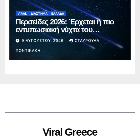
VIRAL
ΔΙΑΣΤΗΜΑ
ΕΛΛΑΔΑ
Περσείδες 2026: Έρχεται η πιο
εντυπωσιακή νύχτα του
καλοκαιριού – Πότε θα δούμε τα
9 ΑΥΓΟΎΣΤΟΥ, 2026
ΣΤΑΥΡΟΎΛΑ
«πεφταστέρια»
ΠΟΝΤΙΚΆΚΗ
Viral Greece