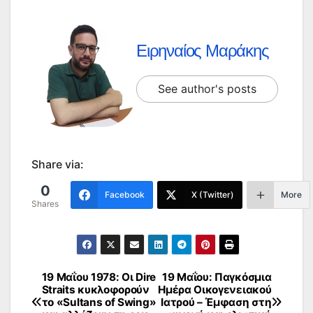
Ειρηναίος Μαράκης
See author's posts
Share via:
0
Facebook
X (Twitter)
More
Shares
19 Μαΐου 1978: Οι Dire
19 Μαΐου: Παγκόσμια
Πλοήγηση
Straits κυκλοφορούν
Ημέρα Οικογενειακού
το «Sultans of Swing»
Ιατρού – Έμφαση στη
άρθρων