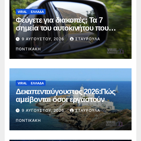
VIRAL
ΕΛΛΑΔΑ
Φεύγετε για διακοπές; Τα 7
σημεία του αυτοκινήτου που
πρέπει να ελέγξετε πριν από το
9 ΑΥΓΟΎΣΤΟΥ, 2026
ΣΤΑΥΡΟΎΛΑ
ταξίδι
ΠΟΝΤΙΚΆΚΗ
VIRAL
ΕΛΛΑΔΑ
Δεκαπενταύγουστος 2026:Πώς
αμείβονται όσοι εργαστούν
9 ΑΥΓΟΎΣΤΟΥ, 2026
ΣΤΑΥΡΟΎΛΑ
ΠΟΝΤΙΚΆΚΗ