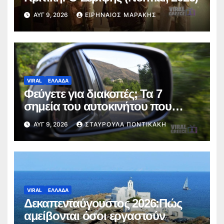
ΑΥΓ 9, 2026
ΕΙΡΗΝΑΊΟΣ ΜΑΡΆΚΗΣ
VIRAL
ΕΛΛΑΔΑ
Φεύγετε για διακοπές; Τα 7
σημεία του αυτοκινήτου που
πρέπει να ελέγξετε πριν από το
ΑΥΓ 9, 2026
ΣΤΑΥΡΟΎΛΑ ΠΟΝΤΙΚΆΚΗ
ταξίδι
VIRAL
ΕΛΛΑΔΑ
Δεκαπενταύγουστος 2026:Πώς
αμείβονται όσοι εργαστούν