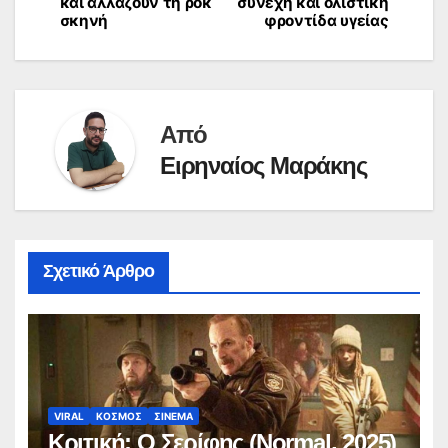
και αλλάζουν τη ροκ
συνεχή και ολιστική
σκηνή
φροντίδα υγείας
Από
Ειρηναίος Μαράκης
Σχετικό Άρθρο
VIRAL
ΚΟΣΜΟΣ
ΣΙΝΕΜΑ
Κριτική: Ο Σερίφης (Normal, 2025)