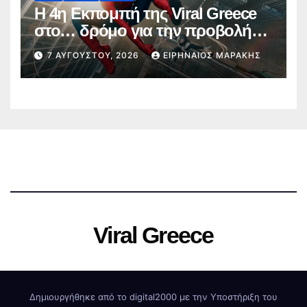
Η 4η Εκπομπή της Viral Greece
στο… δρόμο για την προβολή
του Spider-Man: Brand New Day
7 ΑΥΓΟΎΣΤΟΥ, 2026
ΕΙΡΗΝΑΊΟΣ ΜΑΡΆΚΗΣ
(video)
Viral Greece
Δημιουργήθηκε από το digital2000 με την Υποστήριξη του