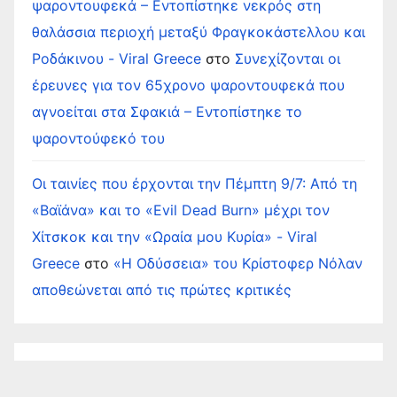
ψαροντουφεκά – Εντοπίστηκε νεκρός στη
θαλάσσια περιοχή μεταξύ Φραγκοκάστελλου και
Ροδάκινου - Viral Greece
στο
Συνεχίζονται οι
έρευνες για τον 65χρονο ψαροντουφεκά που
αγνοείται στα Σφακιά – Εντοπίστηκε το
ψαροντούφεκό του
Οι ταινίες που έρχονται την Πέμπτη 9/7: Από τη
«Βαϊάνα» και το «Evil Dead Burn» μέχρι τον
Χίτσκοκ και την «Ωραία μου Κυρία» - Viral
Greece
στο
«Η Οδύσσεια» του Κρίστοφερ Νόλαν
αποθεώνεται από τις πρώτες κριτικές