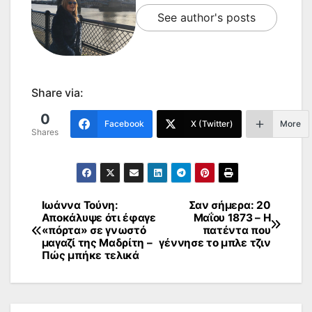
See author's posts
Share via:
0
Facebook
X (Twitter)
More
Shares
Ιωάννα Τούνη:
Σαν σήμερα: 20
Πλοήγηση
Αποκάλυψε ότι έφαγε
Μαΐου 1873 – Η
«πόρτα» σε γνωστό
πατέντα που
άρθρων
μαγαζί της Μαδρίτη –
γέννησε το μπλε τζιν
Πώς μπήκε τελικά