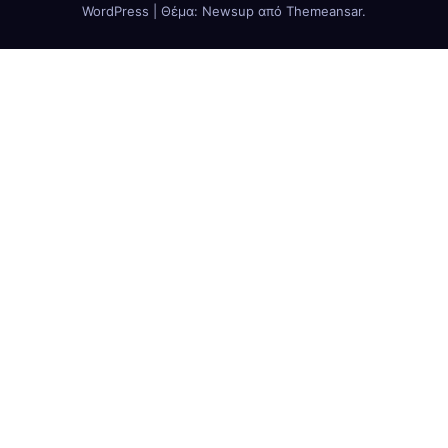
WordPress
|
Θέμα:
Newsup
από
Themeansar
.