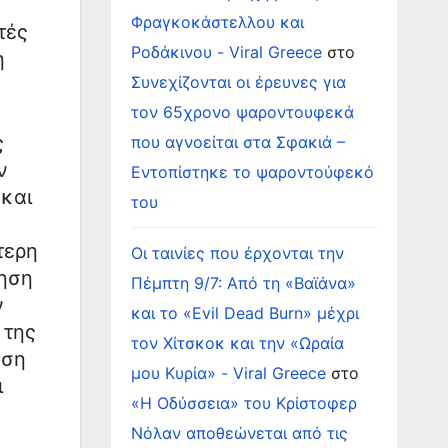
Φραγκοκάστελλου και
τές
Ροδάκινου - Viral Greece
στο
η
Συνεχίζονται οι έρευνες για
τον 65χρονο ψαροντουφεκά
ς
που αγνοείται στα Σφακιά –
ν
Εντοπίστηκε το ψαροντούφεκό
και
του
τερη
Οι ταινίες που έρχονται την
ρηση
Πέμπτη 9/7: Από τη «Βαϊάνα»
ν
και το «Evil Dead Burn» μέχρι
 της
τον Χίτσκοκ και την «Ωραία
ωση
μου Κυρία» - Viral Greece
στο
ι
«Η Οδύσσεια» του Κρίστοφερ
Νόλαν αποθεώνεται από τις