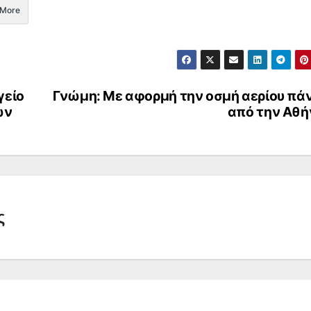
More
γείο
Γνώμη: Με αφορμή την οσμή αερίου πά
ών
από την Αθή
ς