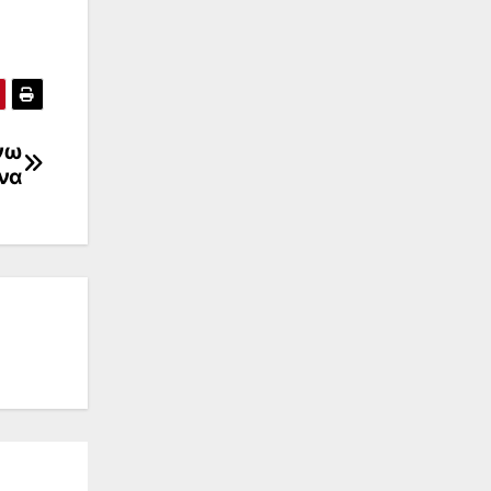
νω
να