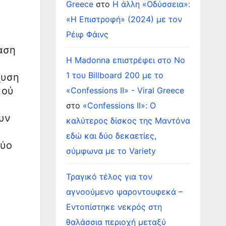
Greece
στο
Η άλλη «Οδύσσεια»:
«Η Επιστροφή» (2024) με τον
Ρέιφ Φάινς
φαση
Η Madonna επιστρέφει στο Νο
1 του Billboard 200 με το
χυση
κού
«Confessions II» - Viral Greece
στο
«Confessions II»: Ο
υν
καλύτερος δίσκος της Μαντόνα
εδώ και δύο δεκαετίες,
δύο
σύμφωνα με το Variety
Τραγικό τέλος για τον
αγνοούμενο ψαροντουφεκά –
Εντοπίστηκε νεκρός στη
θαλάσσια περιοχή μεταξύ