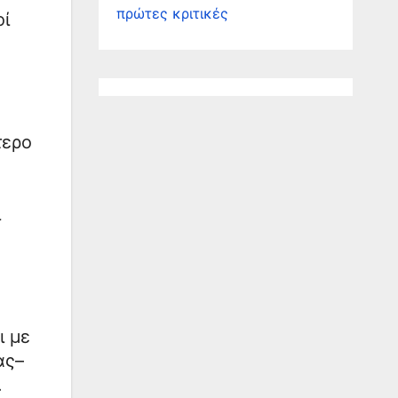
πρώτες κριτικές
οί
τερο
ι
ι με
ας–
.