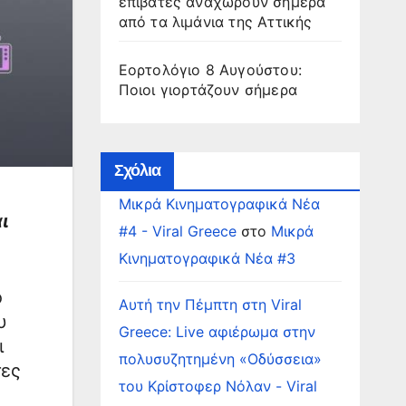
επιβάτες αναχωρούν σήμερα
από τα λιμάνια της Αττικής
Εορτολόγιο 8 Αυγούστου:
Ποιοι γιορτάζουν σήμερα
Σχόλια
Μικρά Κινηματογραφικά Νέα
ι
#4 - Viral Greece
στο
Μικρά
Κινηματογραφικά Νέα #3
ο
Αυτή την Πέμπτη στη Viral
υ
Greece: Live αφιέρωμα στην
ι
πολυσυζητημένη «Οδύσσεια»
τες
του Κρίστοφερ Νόλαν - Viral