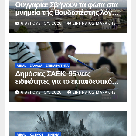
Ουγγαρία: Σβήνουν τα φώτα στα
μνημεία της Βουδαπέστης λόγω
καύσωνα και ενεργειακής πίεσης
6 ΑΥΓΟΎΣΤΟΥ, 2026
ΕΙΡΗΝΑΊΟΣ ΜΑΡΆΚΗΣ
VIRAL
ΕΛΛΑΔΑ
ΕΠΙΚΑΙΡΟΤΗΤΑ
Δημόσιες ΣΑΕΚ: 95 νέες
ειδικότητες για το εκπαιδευτικό
έτος 2026-2027
6 ΑΥΓΟΎΣΤΟΥ, 2026
ΕΙΡΗΝΑΊΟΣ ΜΑΡΆΚΗΣ
VIRAL
ΚΟΣΜΟΣ
ΣΙΝΕΜΑ