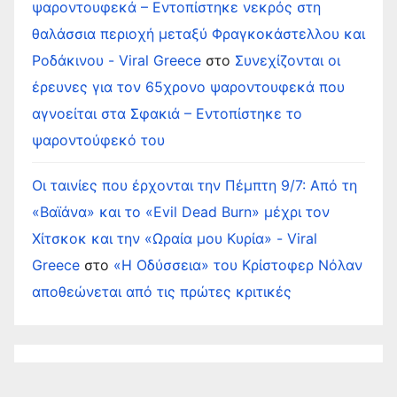
ψαροντουφεκά – Εντοπίστηκε νεκρός στη
θαλάσσια περιοχή μεταξύ Φραγκοκάστελλου και
Ροδάκινου - Viral Greece
στο
Συνεχίζονται οι
έρευνες για τον 65χρονο ψαροντουφεκά που
αγνοείται στα Σφακιά – Εντοπίστηκε το
ψαροντούφεκό του
Οι ταινίες που έρχονται την Πέμπτη 9/7: Από τη
«Βαϊάνα» και το «Evil Dead Burn» μέχρι τον
Χίτσκοκ και την «Ωραία μου Κυρία» - Viral
Greece
στο
«Η Οδύσσεια» του Κρίστοφερ Νόλαν
αποθεώνεται από τις πρώτες κριτικές