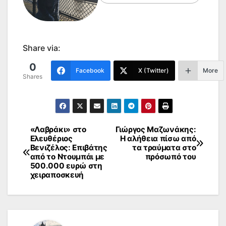
Share via:
0
Facebook
X (Twitter)
More
Shares
«Λαβράκι» στο
Γιώργος Μαζωνάκης:
Πλοήγηση
Ελευθέριος
Η αλήθεια πίσω από
Βενιζέλος: Επιβάτης
τα τραύματα στο
άρθρων
από το Ντουμπάι με
πρόσωπό του
500.000 ευρώ στη
χειραποσκευή