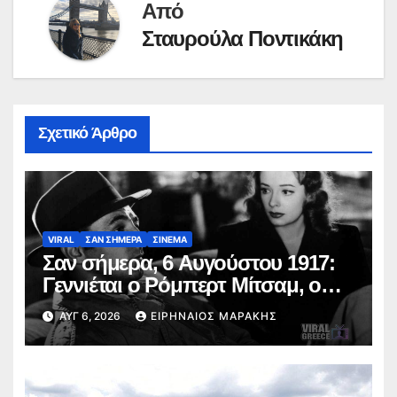
Από
Σταυρούλα Ποντικάκη
Σχετικό Άρθρο
VIRAL
ΣΑΝ ΣΗΜΕΡΑ
ΣΙΝΕΜΑ
Σαν σήμερα, 6 Αυγούστου 1917:
Γεννιέται ο Ρόμπερτ Μίτσαμ, ο
σκληρός του φιλμ νουάρ και ο
ΑΥΓ 6, 2026
ΕΙΡΗΝΑΊΟΣ ΜΑΡΆΚΗΣ
εμβληματικός Φίλιπ Μάρλοου