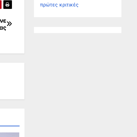
πρώτες κριτικές
νε
ας