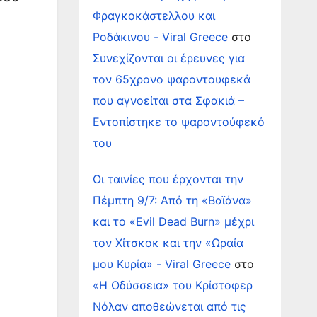
Φραγκοκάστελλου και
Ροδάκινου - Viral Greece
στο
Συνεχίζονται οι έρευνες για
τον 65χρονο ψαροντουφεκά
που αγνοείται στα Σφακιά –
Εντοπίστηκε το ψαροντούφεκό
του
Οι ταινίες που έρχονται την
Πέμπτη 9/7: Από τη «Βαϊάνα»
και το «Evil Dead Burn» μέχρι
τον Χίτσκοκ και την «Ωραία
μου Κυρία» - Viral Greece
στο
«Η Οδύσσεια» του Κρίστοφερ
Νόλαν αποθεώνεται από τις