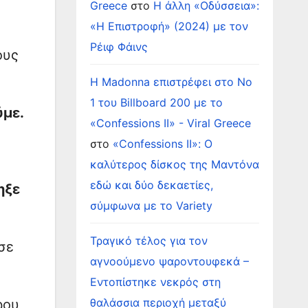
Greece
στο
Η άλλη «Οδύσσεια»:
«Η Επιστροφή» (2024) με τον
Ρέιφ Φάινς
ους
Η Madonna επιστρέφει στο Νο
1 του Billboard 200 με το
ύμε.
«Confessions II» - Viral Greece
στο
«Confessions II»: Ο
καλύτερος δίσκος της Μαντόνα
εδώ και δύο δεκαετίες,
ηξε
σύμφωνα με το Variety
Τραγικό τέλος για τον
σε
αγνοούμενο ψαροντουφεκά –
Εντοπίστηκε νεκρός στη
θαλάσσια περιοχή μεταξύ
ρου