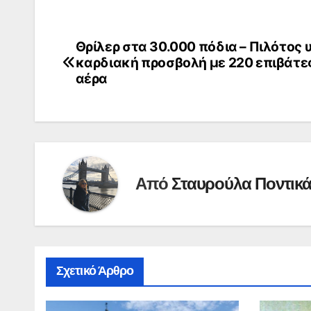
Θρίλερ στα 30.000 πόδια – Πιλότος
Πλοήγηση
καρδιακή προσβολή με 220 επιβάτε
άρθρων
αέρα
Από
Σταυρούλα Ποντικ
Σχετικό Άρθρο