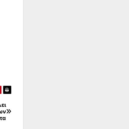
ει
ων
ντα