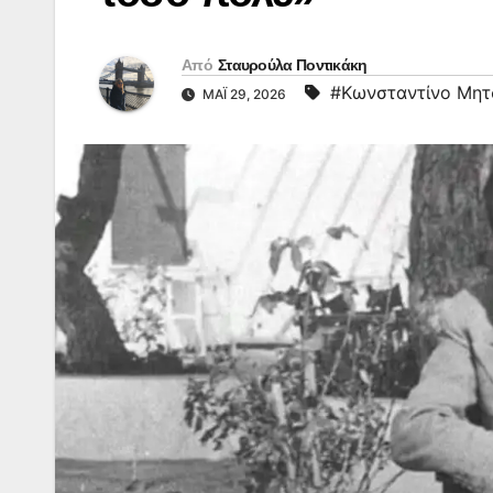
Από
Σταυρούλα Ποντικάκη
#Κωνσταντίνο Μητ
ΜΆΙ 29, 2026