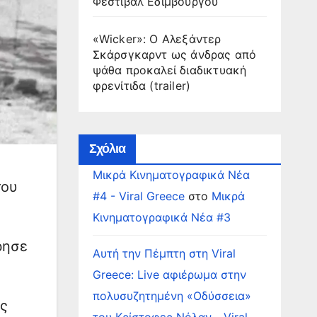
Φεστιβάλ Εδιμβούργου
«Wicker»: Ο Αλεξάντερ
Σκάρσγκαρντ ως άνδρας από
ψάθα προκαλεί διαδικτυακή
φρενίτιδα (trailer)
Σχόλια
Μικρά Κινηματογραφικά Νέα
του
#4 - Viral Greece
στο
Μικρά
Κινηματογραφικά Νέα #3
ρησε
Αυτή την Πέμπτη στη Viral
Greece: Live αφιέρωμα στην
πολυσυζητημένη «Οδύσσεια»
ης