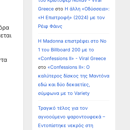
του Κρίστοφερ Νόλαν - Viral
Greece
στο
Η άλλη «Οδύσσεια»:
«Η Επιστροφή» (2024) με τον
Ρέιφ Φάινς
τόρα
εται
Η Madonna επιστρέφει στο Νο
1 του Billboard 200 με το
«Confessions II» - Viral Greece
ντα
στο
«Confessions II»: Ο
καλύτερος δίσκος της Μαντόνα
εδώ και δύο δεκαετίες,
σύμφωνα με το Variety
Τραγικό τέλος για τον
αγνοούμενο ψαροντουφεκά –
Εντοπίστηκε νεκρός στη