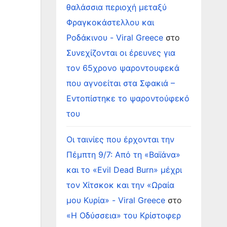
θαλάσσια περιοχή μεταξύ
Φραγκοκάστελλου και
Ροδάκινου - Viral Greece
στο
Συνεχίζονται οι έρευνες για
τον 65χρονο ψαροντουφεκά
που αγνοείται στα Σφακιά –
Εντοπίστηκε το ψαροντούφεκό
του
Οι ταινίες που έρχονται την
Πέμπτη 9/7: Από τη «Βαϊάνα»
και το «Evil Dead Burn» μέχρι
τον Χίτσκοκ και την «Ωραία
μου Κυρία» - Viral Greece
στο
«Η Οδύσσεια» του Κρίστοφερ