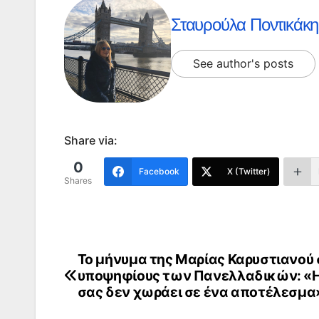
Σταυρούλα Ποντικάκη
See author's posts
Share via:
0
Facebook
X (Twitter)
Shares
Το μήνυμα της Μαρίας Καρυστιανού
Πλοήγηση
υποψηφίους των Πανελλαδικών: «Η
άρθρων
σας δεν χωράει σε ένα αποτέλεσμα