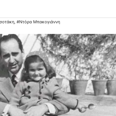
σοτάκη
,
#Ντόρα Μπακογιάννη