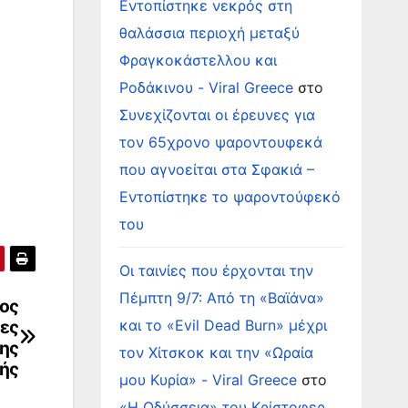
Εντοπίστηκε νεκρός στη
θαλάσσια περιοχή μεταξύ
Φραγκοκάστελλου και
Ροδάκινου - Viral Greece
στο
Συνεχίζονται οι έρευνες για
τον 65χρονο ψαροντουφεκά
που αγνοείται στα Σφακιά –
Εντοπίστηκε το ψαροντούφεκό
του
Οι ταινίες που έρχονται την
Πέμπτη 9/7: Από τη «Βαϊάνα»
δος
ες
και το «Evil Dead Burn» μέχρι
ης
τον Χίτσκοκ και την «Ωραία
ής
μου Κυρία» - Viral Greece
στο
«Η Οδύσσεια» του Κρίστοφερ