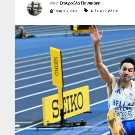
Από
Σταυρούλα Ποντικάκη
#Τεντόγλου
ΜΆΙ 30, 2026