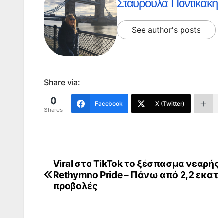
Σταυρούλα Ποντικάκη
See author's posts
Share via:
0
Facebook
X (Twitter)
Shares
Viral στο TikTok το ξέσπασμα νεαρής
Πλοήγηση
Rethymno Pride – Πάνω από 2,2 εκατ
άρθρων
προβολές