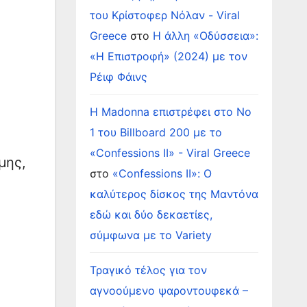
του Κρίστοφερ Νόλαν - Viral
Greece
στο
Η άλλη «Οδύσσεια»:
«Η Επιστροφή» (2024) με τον
Ρέιφ Φάινς
Η Madonna επιστρέφει στο Νο
1 του Billboard 200 με το
«Confessions II» - Viral Greece
μης,
στο
«Confessions II»: Ο
καλύτερος δίσκος της Μαντόνα
εδώ και δύο δεκαετίες,
σύμφωνα με το Variety
Τραγικό τέλος για τον
αγνοούμενο ψαροντουφεκά –