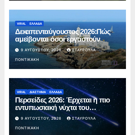
VIRAL
ΕΛΛΑΔΑ
Δεκαπενταύγουστος 2026:Πώς
αμείβονται όσοι εργαστούν
9 ΑΥΓΟΎΣΤΟΥ, 2026
ΣΤΑΥΡΟΎΛΑ
ΠΟΝΤΙΚΆΚΗ
VIRAL
ΔΙΑΣΤΗΜΑ
ΕΛΛΑΔΑ
Περσείδες 2026: Έρχεται η πιο
εντυπωσιακή νύχτα του
καλοκαιριού – Πότε θα δούμε τα
9 ΑΥΓΟΎΣΤΟΥ, 2026
ΣΤΑΥΡΟΎΛΑ
«πεφταστέρια»
ΠΟΝΤΙΚΆΚΗ