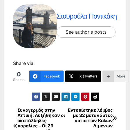
Σταυρούλα Ποντικάκη
See author's posts
Share via:
0
Facebook
X (Twitter)
More
Shares
Συναγερμός στην
Εντοπίστηκε λέμβος
Πλοήγηση
Αττική: Αυξήθηκαν οι
με 32 μετανάστες
ακατάλληλες
νότια των Καλών
άρθρων
παραλίες – Οι 29
Λιμένων