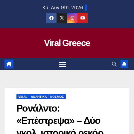
Μετάβαση
Κυ. Αυγ 9th, 2026
στο
περιεχόμενο
Viral Greece
VIRAL
ΑΘΛΗΤΙΚΑ
ΚΟΣΜΟΣ
Ρονάλντο:
«Επέστρεψα» – Δύο
γκολ, ιστορικό ρεκόρ