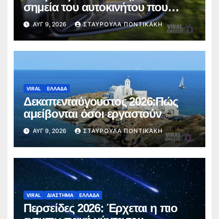
σημεία του αυτοκινήτου που
πρέπει να ελέγξετε πριν από το
ΑΥΓ 9, 2026
ΣΤΑΥΡΟΎΛΑ ΠΟΝΤΙΚΆΚΗ
ταξίδι
VIRAL
ΕΛΛΑΔΑ
Δεκαπενταύγουστος 2026:Πώς
αμείβονται όσοι εργαστούν
ΑΥΓ 9, 2026
ΣΤΑΥΡΟΎΛΑ ΠΟΝΤΙΚΆΚΗ
VIRAL
ΔΙΑΣΤΗΜΑ
ΕΛΛΑΔΑ
Περσείδες 2026: Έρχεται η πιο