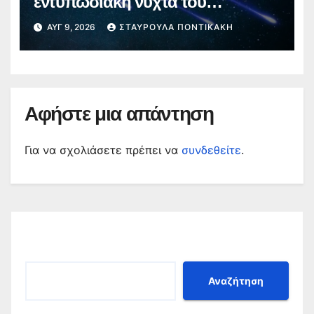
εντυπωσιακή νύχτα του
καλοκαιριού – Πότε θα δούμε τα
ΑΥΓ 9, 2026
ΣΤΑΥΡΟΎΛΑ ΠΟΝΤΙΚΆΚΗ
«πεφταστέρια»
Αφήστε μια απάντηση
Για να σχολιάσετε πρέπει να
συνδεθείτε
.
Αναζήτηση
Αναζήτηση