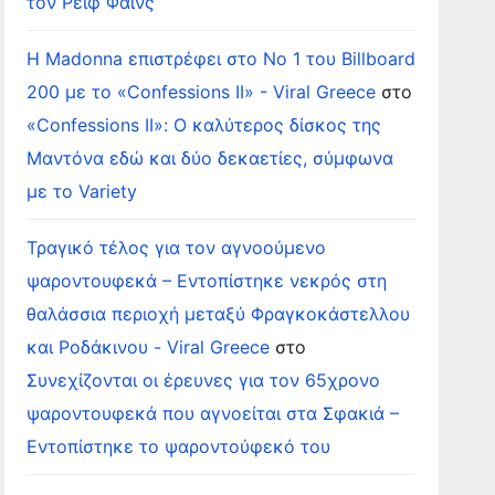
τον Ρέιφ Φάινς
Η Madonna επιστρέφει στο Νο 1 του Billboard
200 με το «Confessions II» - Viral Greece
στο
«Confessions II»: Ο καλύτερος δίσκος της
Μαντόνα εδώ και δύο δεκαετίες, σύμφωνα
με το Variety
Τραγικό τέλος για τον αγνοούμενο
ψαροντουφεκά – Εντοπίστηκε νεκρός στη
θαλάσσια περιοχή μεταξύ Φραγκοκάστελλου
και Ροδάκινου - Viral Greece
στο
Συνεχίζονται οι έρευνες για τον 65χρονο
ψαροντουφεκά που αγνοείται στα Σφακιά –
Εντοπίστηκε το ψαροντούφεκό του