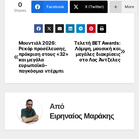
0
Facebook
X (Twitter)
More
Shares
Μουντιάλ 2026:
Τελετή BET Awards:
Πλοήγηση
Ρεκόρ προσέλευσης,
Λάμψη, μουσική και
πρόκριση στους «32»
μεγάλες διακρίσεις
άρθρων
και μεγάλα
στο Λος Άντζελες
ευρωπαϊκά–
παγκόσμια ντέρμπι
Από
Ειρηναίος Μαράκης