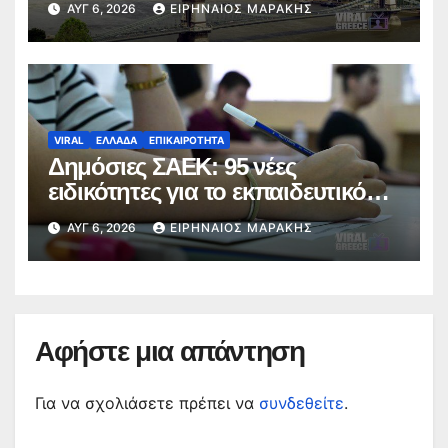
ΑΥΓ 6, 2026
ΕΙΡΗΝΑΊΟΣ ΜΑΡΆΚΗΣ
VIRAL
ΕΛΛΑΔΑ
ΕΠΙΚΑΙΡΟΤΗΤΑ
Δημόσιες ΣΑΕΚ: 95 νέες
ειδικότητες για το εκπαιδευτικό
έτος 2026-2027
ΑΥΓ 6, 2026
ΕΙΡΗΝΑΊΟΣ ΜΑΡΆΚΗΣ
Αφήστε μια απάντηση
Για να σχολιάσετε πρέπει να
συνδεθείτε
.