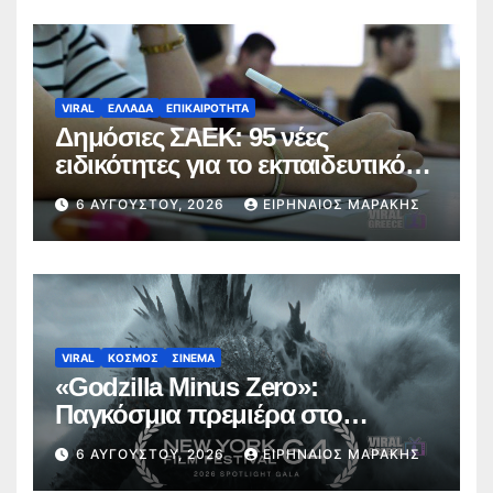
VIRAL
ΕΛΛΑΔΑ
ΕΠΙΚΑΙΡΟΤΗΤΑ
Δημόσιες ΣΑΕΚ: 95 νέες
ειδικότητες για το εκπαιδευτικό
έτος 2026-2027
6 ΑΥΓΟΎΣΤΟΥ, 2026
ΕΙΡΗΝΑΊΟΣ ΜΑΡΆΚΗΣ
VIRAL
ΚΟΣΜΟΣ
ΣΙΝΕΜΑ
«Godzilla Minus Zero»:
Παγκόσμια πρεμιέρα στο
Φεστιβάλ Κινηματογράφου της
6 ΑΥΓΟΎΣΤΟΥ, 2026
ΕΙΡΗΝΑΊΟΣ ΜΑΡΆΚΗΣ
Νέας Υόρκης (trailer)