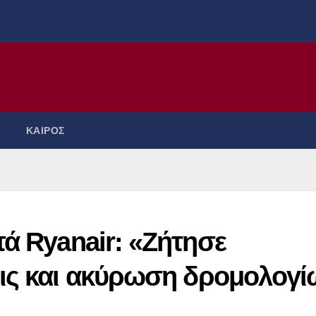
ΚΑΙΡΟΣ
ά Ryanair: «Ζήτησε
ις και ακύρωση δρομολογί