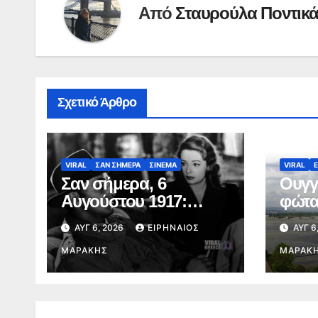
Από
Σταυρούλα Ποντικ
Σχετικό Άρθρο
VIRAL
ΣΑΝ ΣΗΜΕΡΑ
ΣΙΝΕΜΑ
VIRAL
Σαν σήμερα, 6
Ουγγ
Αυγούστου 1917:
φώτα
Γεννιέται ο Ρόμπερτ
Βουδ
ΑΥΓ 6, 2026
ΕΙΡΗΝΑΊΟΣ
ΑΥΓ 6
Μίτσαμ, ο σκληρός
καύσ
του φιλμ νουάρ και ο
ΜΑΡΆΚΗΣ
ενερ
ΜΑΡΆΚ
εμβληματικός Φίλιπ
Μάρλοου