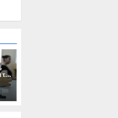
5
α το
Σ