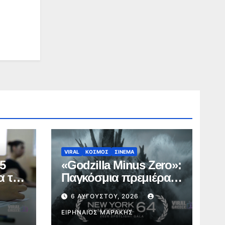
VIRAL
ΚΟΣΜΟΣ
ΣΙΝΕΜΑ
5
«Godzilla Minus Zero»:
α το
Παγκόσμια πρεμιέρα
στο Φεστιβάλ
6 ΑΥΓΟΎΣΤΟΥ, 2026
Κινηματογράφου της
Νέας Υόρκης (trailer)
ΕΙΡΗΝΑΊΟΣ ΜΑΡΆΚΗΣ