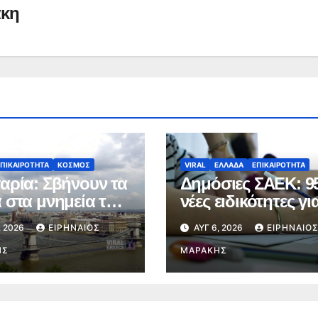
άκη
ΕΠΙΚΑΙΡΟΤΗΤΑ
ΚΟΣΜΟΣ
VIRAL
ΕΛΛΑΔΑ
ΕΠΙΚΑΙΡΟΤΗΤΑ
αρία: Σβήνουν τα
Δημόσιες ΣΑΕΚ: 9
 στα μνημεία της
νέες ειδικότητες γι
απέστης λόγω
εκπαιδευτικό έτος
, 2026
ΕΙΡΗΝΑΊΟΣ
ΑΥΓ 6, 2026
ΕΙΡΗΝΑΊΟ
ωνα και
2026-2027
γειακής πίεσης
ΗΣ
ΜΑΡΆΚΗΣ