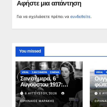
Αφήστε μια απάντηση
Για να σχολιάσετε πρέπει να
συνδεθείτε
.
You missed
VIRAL
ΣΑΝ ΣΗΜΕΡΑ
ΣΙΝΕΜΑ
VIRAL
Σαν σήμερα, 6
Ουγγ
Αυγούστου 1917:
φώτα
Γεννιέται ο Ρόμπερτ
Βουδ
6 ΑΥΓΟΎΣΤΟΥ, 2026
6 ΑΥ
Μίτσαμ, ο σκληρός του
καύσ
φιλμ νουάρ και ο
ΕΙΡΗΝΑΊΟΣ ΜΑΡΆΚΗΣ
ενερ
ΕΙΡΗΝΑ