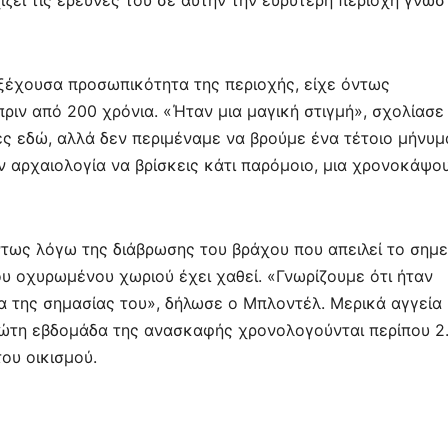
ίζει τις έρευνές του σε αυτήν την ευρύτερη περιοχή γνωσ
 εξέχουσα προσωπικότητα της περιοχής, είχε όντως
ριν από 200 χρόνια. «Ήταν μια μαγική στιγμή», σχολίασε
ς εδώ, αλλά δεν περιμέναμε να βρούμε ένα τέτοιο μήνυμ
ην αρχαιολογία να βρίσκεις κάτι παρόμοιο, μια χρονοκάψο
ως λόγω της διάβρωσης του βράχου που απειλεί το σημε
ου οχυρωμένου χωριού έχει χαθεί. «Γνωρίζουμε ότι ήταν
α της σημασίας του», δήλωσε ο Μπλοντέλ. Μερικά αγγεία 
ώτη εβδομάδα της ανασκαφής χρονολογούνται περίπου 2
ου οικισμού.