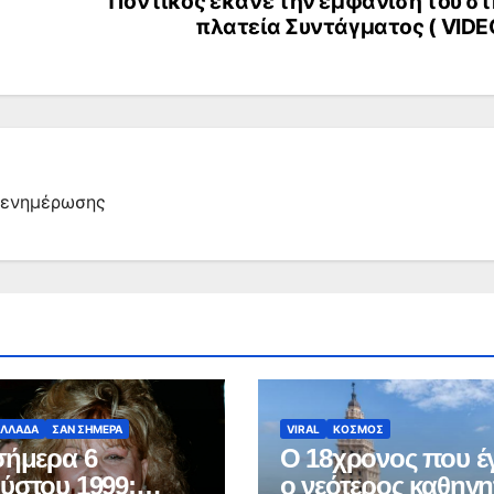
Ποντικός έκανε την εμφάνισή του σ
πλατεία Συντάγματος ( VIDE
α ενημέρωσης
ΕΛΛΑΔΑ
ΣΑΝ ΣΗΜΕΡΑ
VIRAL
ΚΟΣΜΟΣ
σήμερα 6
Ο 18χρονος που έγ
ύστου 1999:
ο νεότερος καθηγη