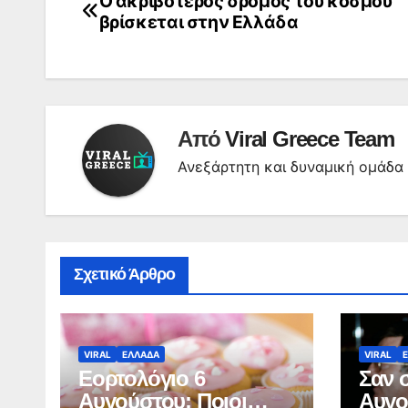
Ο ακριβότερος δρόμος του κόσμου
Πλοήγηση
βρίσκεται στην Ελλάδα
άρθρων
Από
Viral Greece Team
Ανεξάρτητη και δυναμική ομάδ
Σχετικό Άρθρο
VIRAL
ΕΛΛΑΔΑ
VIRAL
Εορτολόγιο 6
Σαν 
Αυγούστου: Ποιοι
Αυγο