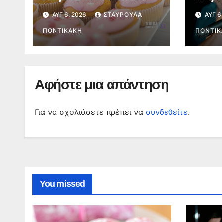
γιορτάζουν σήμερα
Πεθαί
ΑΥΓ 6, 2026
ΣΤΑΥΡΟΎΛΑ
ΑΥΓ 6
Σακε
ΠΟΝΤΙΚΆΚΗ
ντίβα
ΠΟΝΤΙΚ
ζωή 
Αφήστε μια απάντηση
Για να σχολιάσετε πρέπει να
συνδεθείτε
.
You missed