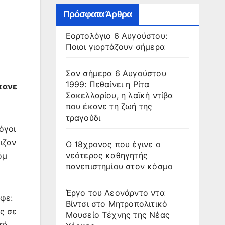
Πρόσφατα Άρθρα
Εορτολόγιο 6 Αυγούστου:
Ποιοι γιορτάζουν σήμερα
Σαν σήμερα 6 Αυγούστου
1999: Πεθαίνει η Ρίτα
κανε
Σακελλαρίου, η λαϊκή ντίβα
που έκανε τη ζωή της
τραγούδι
όγοι
ιζαν
Ο 18χρονος που έγινε ο
νεότερος καθηγητής
όμ
πανεπιστημίου στον κόσμο
Έργο του Λεονάρντο ντα
αφε:
Βίντσι στο Μητροπολιτικό
ς σε
Μουσείο Τέχνης της Νέας