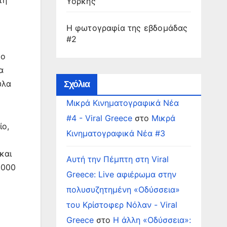
τή
Υόρκης
Η φωτογραφία της εβδομάδας
#2
 ο
α
υλα
Σχόλια
Μικρά Κινηματογραφικά Νέα
#4 - Viral Greece
στο
Μικρά
ίο,
Κινηματογραφικά Νέα #3
και
Αυτή την Πέμπτη στη Viral
.000
Greece: Live αφιέρωμα στην
πολυσυζητημένη «Οδύσσεια»
του Κρίστοφερ Νόλαν - Viral
Greece
στο
Η άλλη «Οδύσσεια»: