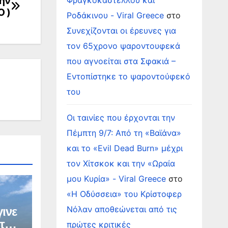
την
Φραγκοκάστελλου και
O )
Ροδάκινου - Viral Greece
στο
Συνεχίζονται οι έρευνες για
τον 65χρονο ψαροντουφεκά
που αγνοείται στα Σφακιά –
Εντοπίστηκε το ψαροντούφεκό
του
Οι ταινίες που έρχονται την
Πέμπτη 9/7: Από τη «Βαϊάνα»
και το «Evil Dead Burn» μέχρι
τον Χίτσκοκ και την «Ωραία
μου Κυρία» - Viral Greece
στο
«Η Οδύσσεια» του Κρίστοφερ
Νόλαν αποθεώνεται από τις
ινε
τής
πρώτες κριτικές