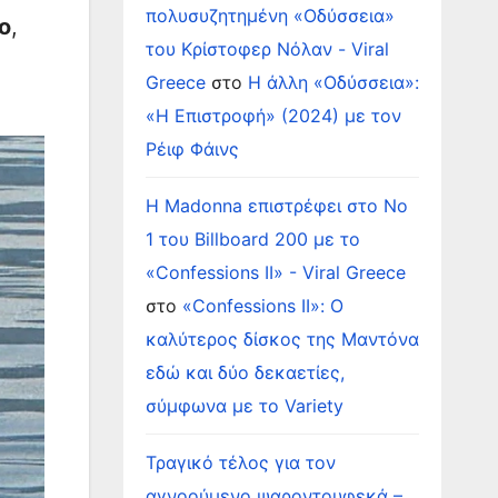
πολυσυζητημένη «Οδύσσεια»
ο
,
του Κρίστοφερ Νόλαν - Viral
Greece
στο
Η άλλη «Οδύσσεια»:
«Η Επιστροφή» (2024) με τον
Ρέιφ Φάινς
Η Madonna επιστρέφει στο Νο
1 του Billboard 200 με το
«Confessions II» - Viral Greece
στο
«Confessions II»: Ο
καλύτερος δίσκος της Μαντόνα
εδώ και δύο δεκαετίες,
σύμφωνα με το Variety
Τραγικό τέλος για τον
αγνοούμενο ψαροντουφεκά –