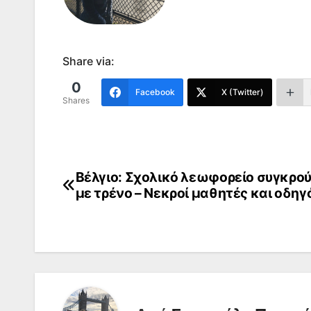
Share via:
0
Facebook
X (Twitter)
Shares
Βέλγιο: Σχολικό λεωφορείο συγκρο
Πλοήγηση
με τρένο – Νεκροί μαθητές και οδηγ
άρθρων