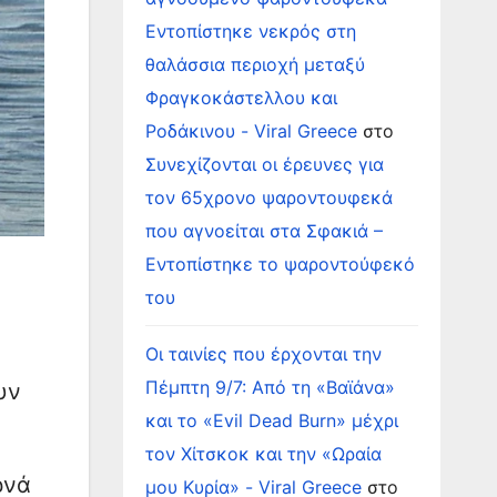
Εντοπίστηκε νεκρός στη
θαλάσσια περιοχή μεταξύ
Φραγκοκάστελλου και
Ροδάκινου - Viral Greece
στο
Συνεχίζονται οι έρευνες για
τον 65χρονο ψαροντουφεκά
που αγνοείται στα Σφακιά –
Εντοπίστηκε το ψαροντούφεκό
του
Οι ταινίες που έρχονται την
Πέμπτη 9/7: Από τη «Βαϊάνα»
υν
και το «Evil Dead Burn» μέχρι
τον Χίτσκοκ και την «Ωραία
ρνά
μου Κυρία» - Viral Greece
στο