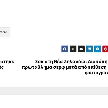
More
ύστηκε
Σοκ στη Νέα Ζηλανδία: Διακόπη
ός
πρωτάθλημα σερφ μετά από επίθεση 
φωτογρά