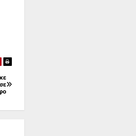
κε
σε
φο