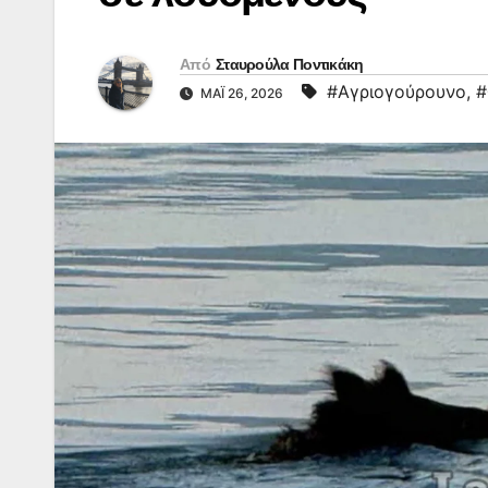
Από
Σταυρούλα Ποντικάκη
#Αγριογούρουνο
,
#
ΜΆΙ 26, 2026