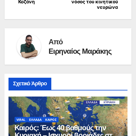
Κοζάνη
νόσος του κινητικού
νευρώνα
Από
Ειρηναίος Μαράκης
Σχετικό Άρθρο
VIRAL
ΕΛΛΑΔΑ
ΚΑΙΡΟΣ
Καιρός: Έως 40 βαθμούς την
Κυριακή – Ισχυροί βοριάδες στο