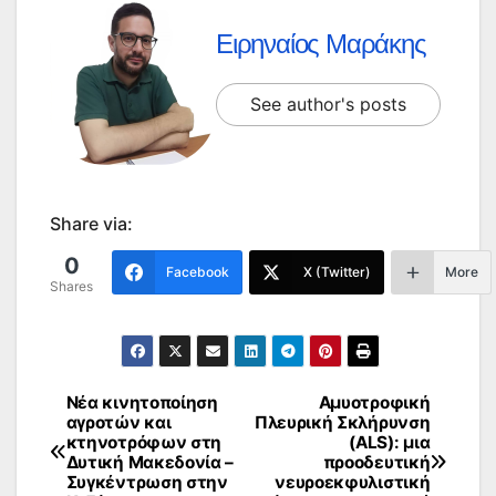
Ειρηναίος Μαράκης
See author's posts
Share via:
0
Facebook
X (Twitter)
More
Shares
Νέα κινητοποίηση
Αμυοτροφική
Πλοήγηση
αγροτών και
Πλευρική Σκλήρυνση
κτηνοτρόφων στη
(ALS): μια
άρθρων
Δυτική Μακεδονία –
προοδευτική
Συγκέντρωση στην
νευροεκφυλιστική