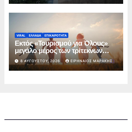
VIRAL
ΕΛΛΑΔΑ
ΕΠΙΚΑΙΡΟΤΗΤΑ
Εκτός «Τουρισμού για Όλους»
μεγάλο μέρος των τρίτεκνων
οικογενειών της Μαγνησίας
8 ΑΥΓΟΎΣΤΟΥ, 2026
ΕΙΡΗΝΑΊΟΣ ΜΑΡΆΚΗΣ