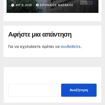
ενστάσεις για τα προσωρινά
ΑΥΓ 8, 2026
ΕΙΡΗΝΑΊΟΣ ΜΑΡΆΚΗΣ
αποτελέσματα
Αφήστε μια απάντηση
Για να σχολιάσετε πρέπει να
συνδεθείτε
.
Αναζήτηση
Αναζήτηση