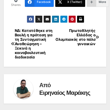
0
Facebook
X (Twitter)
More
Shares
ΝΔ: Κατατέθηκε στη
Πρωταθλητής
Πλοήγηση
Βουλή η πρόταση για
Ελλάδας ο
τη Συνταγματική
Ολυμπιακός στο πόλο
άρθρων
Αναθεώρηση –
γυναικών
Ξεκινά η
κοινοβουλευτική
διαδικασία
Από
Ειρηναίος Μαράκης