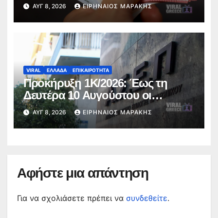
10 έως 14 Αυγούστου
ΑΥΓ 8, 2026
ΕΙΡΗΝΑΊΟΣ ΜΑΡΆΚΗΣ
VIRAL
ΕΛΛΑΔΑ
ΕΠΙΚΑΙΡΟΤΗΤΑ
Προκήρυξη 1Κ/2026: Έως τη
Δευτέρα 10 Αυγούστου οι
ενστάσεις για τα προσωρινά
ΑΥΓ 8, 2026
ΕΙΡΗΝΑΊΟΣ ΜΑΡΆΚΗΣ
αποτελέσματα
Αφήστε μια απάντηση
Για να σχολιάσετε πρέπει να
συνδεθείτε
.