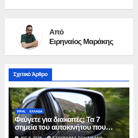
Από
Ειρηναίος Μαράκης
Σχετικό Άρθρο
VIRAL
ΕΛΛΑΔΑ
Φεύγετε για διακοπές; Τα 7
σημεία του αυτοκινήτου που
πρέπει να ελέγξετε πριν από το
ΑΥΓ 9, 2026
ΣΤΑΥΡΟΎΛΑ ΠΟΝΤΙΚΆΚΗ