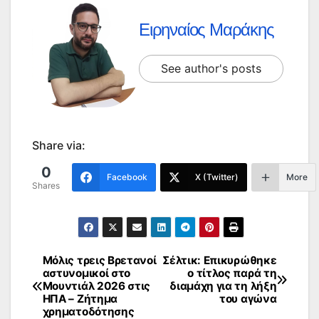
Ειρηναίος Μαράκης
See author's posts
Share via:
0
Facebook
X (Twitter)
More
Shares
Μόλις τρεις Βρετανοί
Σέλτικ: Επικυρώθηκε
Πλοήγηση
αστυνομικοί στο
ο τίτλος παρά τη
Μουντιάλ 2026 στις
διαμάχη για τη λήξη
άρθρων
ΗΠΑ – Ζήτημα
του αγώνα
χρηματοδότησης