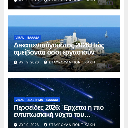
ταξίδι
VIRAL
ΕΛΛΑΔΑ
Δεκαπενταύγουστος 2026:Πώς
αμείβονται όσοι εργαστούν
ΑΥΓ 9, 2026
ΣΤΑΥΡΟΎΛΑ ΠΟΝΤΙΚΆΚΗ
VIRAL
ΔΙΑΣΤΗΜΑ
ΕΛΛΑΔΑ
Περσείδες 2026: Έρχεται η πιο
εντυπωσιακή νύχτα του
καλοκαιριού – Πότε θα δούμε τα
ΑΥΓ 9, 2026
ΣΤΑΥΡΟΎΛΑ ΠΟΝΤΙΚΆΚΗ