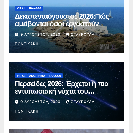
VIRAL
ΕΛΛΑΔΑ
Δεκαπενταύγουστος 2026:Πώς
αμείβονται όσοι εργαστούν
9 ΑΥΓΟΎΣΤΟΥ, 2026
ΣΤΑΥΡΟΎΛΑ
ΠΟΝΤΙΚΆΚΗ
VIRAL
ΔΙΑΣΤΗΜΑ
ΕΛΛΑΔΑ
Περσείδες 2026: Έρχεται η πιο
εντυπωσιακή νύχτα του
καλοκαιριού – Πότε θα δούμε τα
9 ΑΥΓΟΎΣΤΟΥ, 2026
ΣΤΑΥΡΟΎΛΑ
«πεφταστέρια»
ΠΟΝΤΙΚΆΚΗ