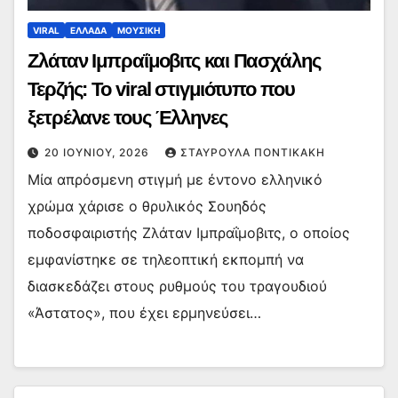
VIRAL
ΕΛΛΑΔΑ
ΜΟΥΣΙΚΗ
Ζλάταν Ιμπραΐμοβιτς και Πασχάλης
Τερζής: Το viral στιγμιότυπο που
ξετρέλανε τους Έλληνες
20 ΙΟΥΝΊΟΥ, 2026
ΣΤΑΥΡΟΎΛΑ ΠΟΝΤΙΚΆΚΗ
Μία απρόσμενη στιγμή με έντονο ελληνικό
χρώμα χάρισε ο θρυλικός Σουηδός
ποδοσφαιριστής Ζλάταν Ιμπραΐμοβιτς, ο οποίος
εμφανίστηκε σε τηλεοπτική εκπομπή να
διασκεδάζει στους ρυθμούς του τραγουδιού
«Άστατος», που έχει ερμηνεύσει…