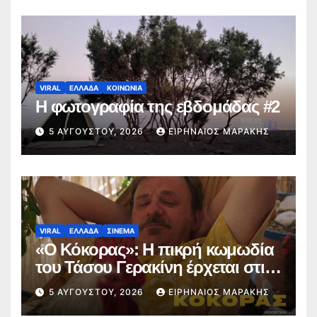
VIRAL
ΕΛΛΑΔΑ
ΚΟΙΝΩΝΙΑ
Η φωτογραφία της εβδομάδας #2
5 ΑΥΓΟΎΣΤΟΥ, 2026
ΕΙΡΗΝΑΊΟΣ ΜΑΡΆΚΗΣ
VIRAL
ΕΛΛΑΔΑ
ΣΙΝΕΜΑ
«Ο Κόκορας»: Η πικρή κωμωδία
του Τάσου Γερακίνη έρχεται στις
αίθουσες στις 10 Σεπτεμβρίου
5 ΑΥΓΟΎΣΤΟΥ, 2026
ΕΙΡΗΝΑΊΟΣ ΜΑΡΆΚΗΣ
(trailer)