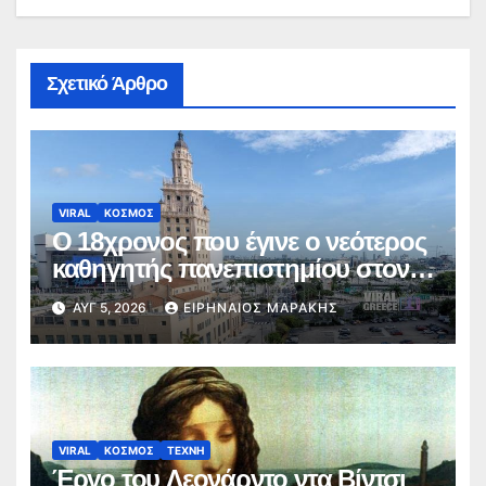
Σχετικό Άρθρο
VIRAL
ΚΟΣΜΟΣ
Ο 18χρονος που έγινε ο νεότερος
καθηγητής πανεπιστημίου στον
κόσμο
ΑΥΓ 5, 2026
ΕΙΡΗΝΑΊΟΣ ΜΑΡΆΚΗΣ
VIRAL
ΚΟΣΜΟΣ
ΤΕΧΝΗ
Έργο του Λεονάρντο ντα Βίντσι