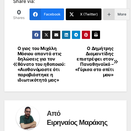
Share via:
0
Facebook
X (Twitter)
More
Shares
Ο γιος του Μιχάλη
Ο Δημήτρης
Πλοήγηση
Μόσιου απαντά στις
Διαμαντίδης
δηλώσεις για τον
επιστρέφει στον
άρθρων
θάνατο του ηθοποιού:
Παναθηναϊκό –
«Αισθανόμαστε ότι
«Γύρισα στο σπίτι
παραβιάστηκε η
μου»
ιδιωτικότητά μας»
Από
Ειρηναίος Μαράκης