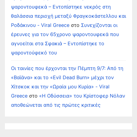
ψαροντουφεκά – Εντοπίστηκε νεκρός στη
θαλάσσια περιοχή μεταξύ Φραγκοκάστελλου και
Ροδάκινου - Viral Greece
στο
Συνεχίζονται οι
έρευνες για τον 65χρονο ψαροντουφεκά που
αγνοείται στα Σφακιά – Εντοπίστηκε το
ψαροντούφεκό του
Οι ταινίες που έρχονται την Πέμπτη 9/7: Από τη
«Βαϊάνα» και το «Evil Dead Burn» μέχρι τον
Χίτσκοκ και την «Ωραία μου Κυρία» - Viral
Greece
στο
«Η Οδύσσεια» του Κρίστοφερ Νόλαν
αποθεώνεται από τις πρώτες κριτικές