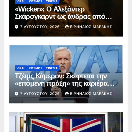
VIRAL
ΚΟΣΜΟΣ
ΣΙΝΕΜΑ
«Wicker»: Ο Αλεξάντερ
Σκάρσγκαρντ ως άνδρας από
ψάθα προκαλεί διαδικτυακή
7 ΑΥΓΟΎΣΤΟΥ, 2026
ΕΙΡΗΝΑΊΟΣ ΜΑΡΆΚΗΣ
φρενίτιδα (trailer)
VIRAL
ΚΟΣΜΟΣ
ΣΙΝΕΜΑ
Τζέιμς Κάμερον: Σκέφτεται την
«επόμενη πράξη» της καριέρας
του πέρα από το σύμπαν του
7 ΑΥΓΟΎΣΤΟΥ, 2026
ΕΙΡΗΝΑΊΟΣ ΜΑΡΆΚΗΣ
Avatar