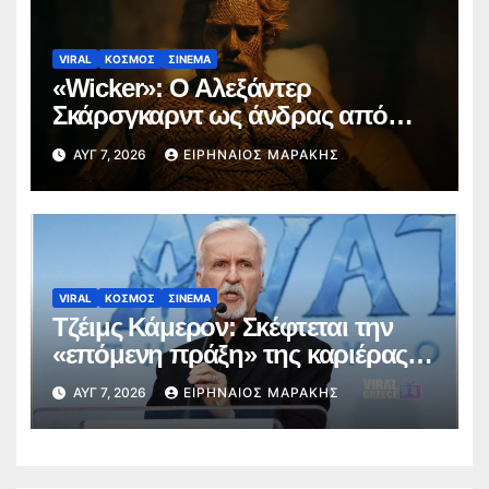
VIRAL
ΚΟΣΜΟΣ
ΣΙΝΕΜΑ
«Wicker»: Ο Αλεξάντερ
Σκάρσγκαρντ ως άνδρας από
ψάθα προκαλεί διαδικτυακή
ΑΥΓ 7, 2026
ΕΙΡΗΝΑΊΟΣ ΜΑΡΆΚΗΣ
φρενίτιδα (trailer)
VIRAL
ΚΟΣΜΟΣ
ΣΙΝΕΜΑ
Τζέιμς Κάμερον: Σκέφτεται την
«επόμενη πράξη» της καριέρας
του πέρα από το σύμπαν του
ΑΥΓ 7, 2026
ΕΙΡΗΝΑΊΟΣ ΜΑΡΆΚΗΣ
Avatar