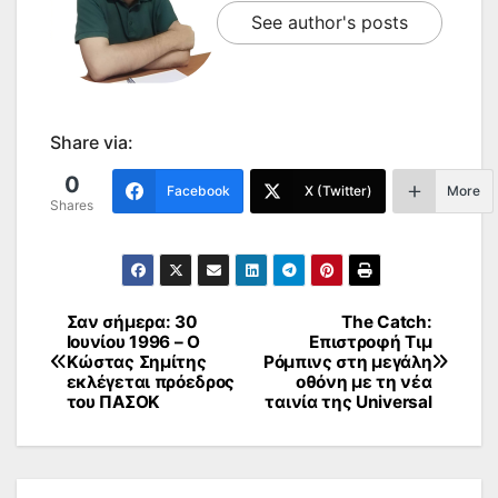
See author's posts
Share via:
0
Facebook
X (Twitter)
More
Shares
Σαν σήμερα: 30
The Catch:
Πλοήγηση
Ιουνίου 1996 – Ο
Επιστροφή Τιμ
Κώστας Σημίτης
Ρόμπινς στη μεγάλη
άρθρων
εκλέγεται πρόεδρος
οθόνη με τη νέα
του ΠΑΣΟΚ
ταινία της Universal