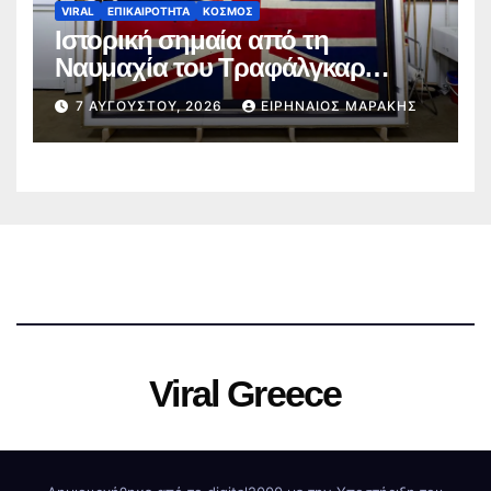
VIRAL
ΕΠΙΚΑΙΡΟΤΗΤΑ
ΚΟΣΜΟΣ
Ιστορική σημαία από τη
Ναυμαχία του Τραφάλγκαρ
επιστρέφει σε βρετανικό μουσείο
7 ΑΥΓΟΎΣΤΟΥ, 2026
ΕΙΡΗΝΑΊΟΣ ΜΑΡΆΚΗΣ
Viral Greece