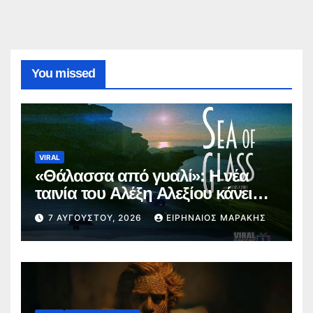
You missed
VIRAL
«Θάλασσα από γυαλί»: Η νέα
ταινία του Αλέξη Αλεξίου κάνει
παγκόσμια πρεμιέρα στο
7 ΑΥΓΟΎΣΤΟΥ, 2026
ΕΙΡΗΝΑΊΟΣ ΜΑΡΆΚΗΣ
Φεστιβάλ Εδιμβούργου