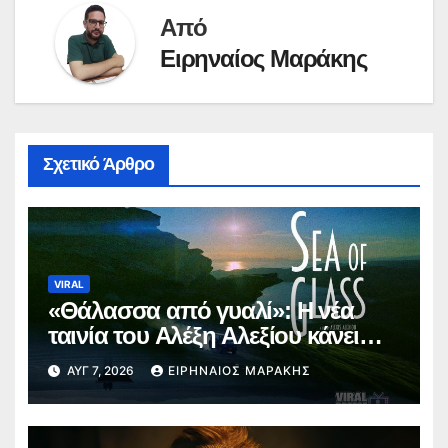
Από
Ειρηναίος Μαράκης
Σχετικό Άρθρο
VIRAL
«Θάλασσα από γυαλί»: Η νέα
ταινία του Αλέξη Αλεξίου κάνει
παγκόσμια πρεμιέρα στο
ΑΥΓ 7, 2026
ΕΙΡΗΝΑΊΟΣ ΜΑΡΆΚΗΣ
Φεστιβάλ Εδιμβούργου