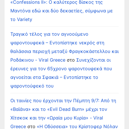
«Confessions II»: Ο καλύτερος δίσκος της
Μαντόνα εδώ και δύο δεκαετίες, σύμφωνα με
το Variety
Τραγικό τέλος για τον αγνοούμενο
ψαροντουφεκά – Εντοπίστηκε νεκρός στη
θαλάσσια περιοχή μεταξύ Φραγκοκάστελλου και
Ροδάκινου - Viral Greece
στο
Συνεχίζονται οι
έρευνες για τον 65χρονο ψαροντουφεκά που
αγνοείται στα Σφακιά – Εντοπίστηκε το
ψαροντούφεκό του
Οι ταινίες που έρχονται την Πέμπτη 9/7: Από τη
«Βαϊάνα» και το «Evil Dead Burn» μέχρι τον
Χίτσκοκ και την «Ωραία μου Κυρία» - Viral
Greece
στο
«Η Οδύσσεια» του Κρίστοφερ Νόλαν