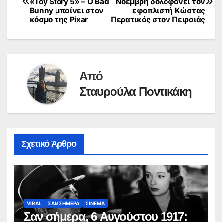
«Toy Story 5» – Ο Bad
Νοέμβρη δολοφονεί τον
άρθρων
Bunny μπαίνει στον
εφοπλιστή Κώστας
κόσμο της Pixar
Περατικός στον Πειραιάς
Από
Σταυρούλα Ποντικάκη
Σχετικό Άρθρο
VIRAL
ΣΑΝ ΣΗΜΕΡΑ
ΣΙΝΕΜΑ
Σαν σήμερα, 6 Αυγούστου 1917: