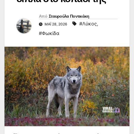
Από
Σταυρούλα Ποντικάκη
#Λύκος
,
ΜΆΙ 28, 2026
#Φωκίδα