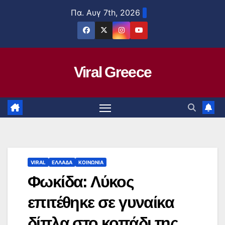
Μετάβαση
Πα. Αυγ 7th, 2026
στο
περιεχόμενο
Viral Greece
VIRAL
ΕΛΛΑΔΑ
ΚΟΙΝΩΝΙΑ
Φωκίδα: Λύκος
επιτέθηκε σε γυναίκα
δίπλα στο κοπάδι της