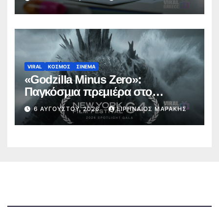
VIRAL
ΚΟΣΜΟΣ
ΣΙΝΕΜΑ
«Godzilla Minus Zero»:
Παγκόσμια πρεμιέρα στο
Φεστιβάλ Κινηματογράφου της
6 ΑΥΓΟΎΣΤΟΥ, 2026
ΕΙΡΗΝΑΊΟΣ ΜΑΡΆΚΗΣ
Νέας Υόρκης (trailer)