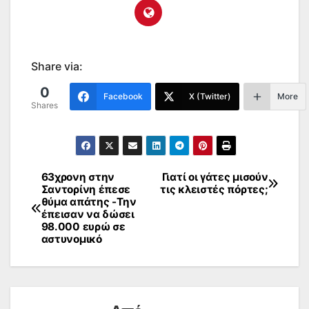
Share via:
0
Facebook
X (Twitter)
More
Shares
63χρονη στην
Γιατί οι γάτες μισούν
Πλοήγηση
Σαντορίνη έπεσε
τις κλειστές πόρτες;
θύμα απάτης -Tην
άρθρων
έπεισαν να δώσει
98.000 ευρώ σε
αστυνομικό