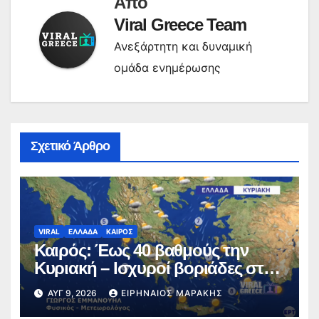
Από
Viral Greece Team
Ανεξάρτητη και δυναμική
ομάδα ενημέρωσης
Σχετικό Άρθρο
VIRAL
ΕΛΛΑΔΑ
ΚΑΙΡΟΣ
Καιρός: Έως 40 βαθμούς την
Κυριακή – Ισχυροί βοριάδες στο
Αιγαίο (video)
ΑΥΓ 9, 2026
ΕΙΡΗΝΑΊΟΣ ΜΑΡΆΚΗΣ