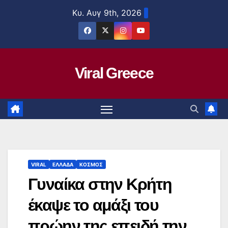
Μετάβαση
Κυ. Αυγ 9th, 2026
στο
περιεχόμενο
Viral Greece
VIRAL
ΕΛΛΑΔΑ
ΚΟΣΜΟΣ
Γυναίκα στην Κρήτη
έκαψε το αμάξι του
πρώην της επειδή την