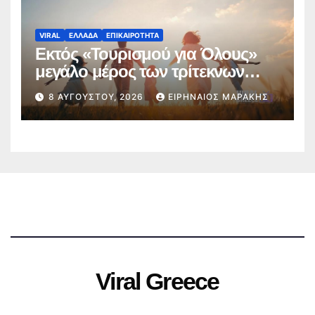
VIRAL
ΕΛΛΑΔΑ
ΕΠΙΚΑΙΡΟΤΗΤΑ
Εκτός «Τουρισμού για Όλους»
μεγάλο μέρος των τρίτεκνων
οικογενειών της Μαγνησίας
8 ΑΥΓΟΎΣΤΟΥ, 2026
ΕΙΡΗΝΑΊΟΣ ΜΑΡΆΚΗΣ
Viral Greece