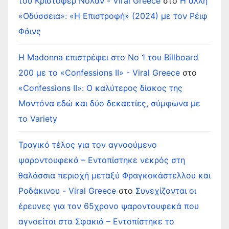
του Κρίστοφερ Νόλαν - Viral Greece
στο
Η άλλη
«Οδύσσεια»: «Η Επιστροφή» (2024) με τον Ρέιφ
Φάινς
Η Madonna επιστρέφει στο Νο 1 του Billboard
200 με το «Confessions II» - Viral Greece
στο
«Confessions II»: Ο καλύτερος δίσκος της
Μαντόνα εδώ και δύο δεκαετίες, σύμφωνα με
το Variety
Τραγικό τέλος για τον αγνοούμενο
ψαροντουφεκά – Εντοπίστηκε νεκρός στη
θαλάσσια περιοχή μεταξύ Φραγκοκάστελλου και
Ροδάκινου - Viral Greece
στο
Συνεχίζονται οι
έρευνες για τον 65χρονο ψαροντουφεκά που
αγνοείται στα Σφακιά – Εντοπίστηκε το