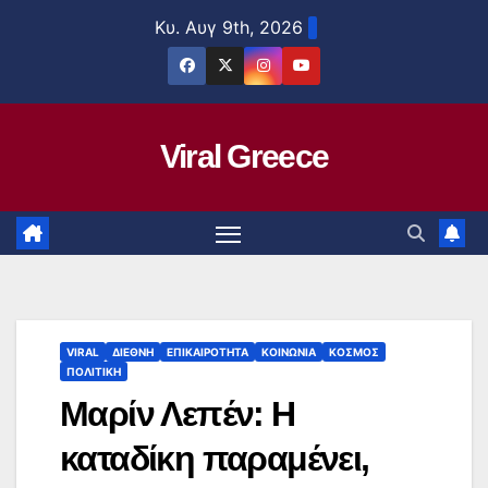
Μετάβαση
Κυ. Αυγ 9th, 2026
στο
περιεχόμενο
Viral Greece
VIRAL
ΔΙΕΘΝΗ
ΕΠΙΚΑΙΡΟΤΗΤΑ
ΚΟΙΝΩΝΙΑ
ΚΟΣΜΟΣ
ΠΟΛΙΤΙΚΗ
Μαρίν Λεπέν: Η
καταδίκη παραμένει,