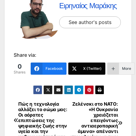
Ειρηναίος Μαράκης
See author's posts
Share via:
0
Facebook
X (Twitter)
More
Shares
Πώς η τεχνολογία
Ζελένσκι στο ΝΑΤΟ:
Πλοήγηση
αλλάζει το σώμα μας:
«Η Ουκρανία
Οι αόρατες
χρειάζεται
άρθρων
επιπτώσεις της
επειγόντως
ψηφιακής ζωής στην
αντιαεροπορική
υγεία και την
άμυνα» απέναντι