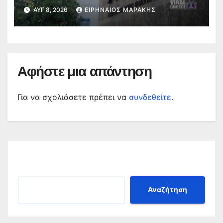
ενστάσεις για τα προσωρινά
ΑΥΓ 8, 2026
ΕΙΡΗΝΑΊΟΣ ΜΑΡΆΚΗΣ
αποτελέσματα
Αφήστε μια απάντηση
Για να σχολιάσετε πρέπει να
συνδεθείτε
.
Αναζήτηση
Αναζήτηση