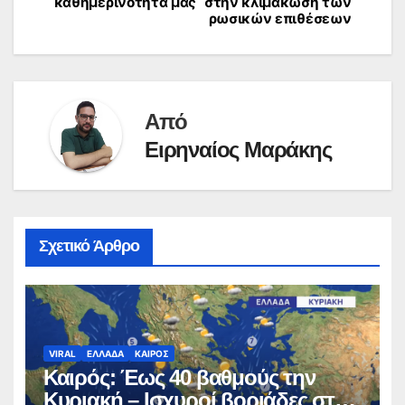
καθημερινότητά μας
στην κλιμάκωση των
ρωσικών επιθέσεων
Από
Ειρηναίος Μαράκης
Σχετικό Άρθρο
VIRAL
ΕΛΛΑΔΑ
ΚΑΙΡΟΣ
Καιρός: Έως 40 βαθμούς την
Κυριακή – Ισχυροί βοριάδες στο