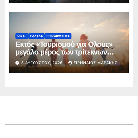
VIRAL
ΕΛΛΑΔΑ
ΕΠΙΚΑΙΡΟΤΗΤΑ
Εκτός «Τουρισμού για Όλους»
μεγάλο μέρος των τρίτεκνων
οικογενειών της Μαγνησίας
8 ΑΥΓΟΎΣΤΟΥ, 2026
ΕΙΡΗΝΑΊΟΣ ΜΑΡΆΚΗΣ