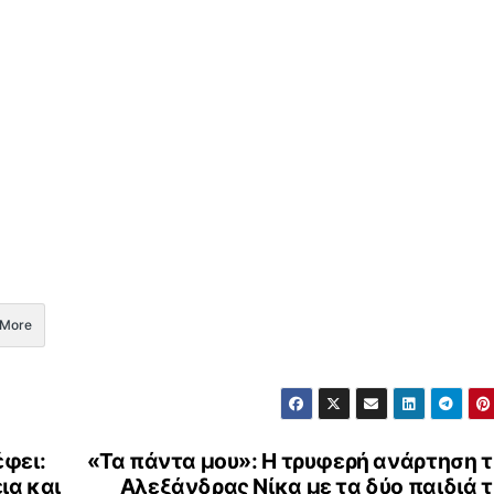
More
φει:
«Τα πάντα μου»: Η τρυφερή ανάρτηση 
ια και
Αλεξάνδρας Νίκα με τα δύο παιδιά 