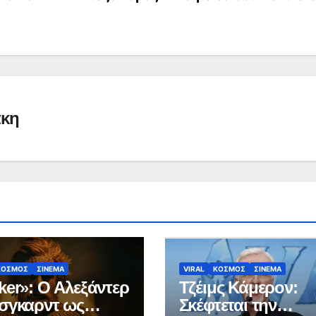
άκη
ΚΟΣΜΟΣ
ΣΙΝΕΜΑ
VIRAL
ΚΟΣΜΟΣ
ΣΙΝΕΜΑ
ker»: Ο Αλεξάντερ
Τζέιμς Κάμερον:
σγκαρντ ως
Σκέφτεται την