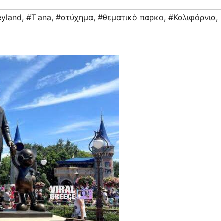
eyland
,
#Tiana
,
#ατύχημα
,
#θεματικό πάρκο
,
#Καλιφόρνια
,