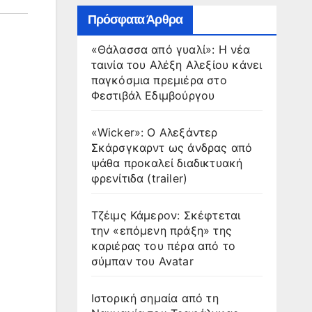
Πρόσφατα Άρθρα
«Θάλασσα από γυαλί»: Η νέα
ταινία του Αλέξη Αλεξίου κάνει
παγκόσμια πρεμιέρα στο
Φεστιβάλ Εδιμβούργου
«Wicker»: Ο Αλεξάντερ
Σκάρσγκαρντ ως άνδρας από
ψάθα προκαλεί διαδικτυακή
φρενίτιδα (trailer)
Τζέιμς Κάμερον: Σκέφτεται
την «επόμενη πράξη» της
καριέρας του πέρα από το
σύμπαν του Avatar
Ιστορική σημαία από τη