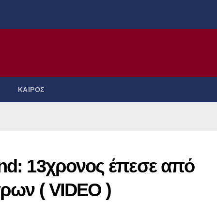
ΚΑΙΡΟΣ
and: 13χρονος έπεσε από
τρων ( VIDEO )