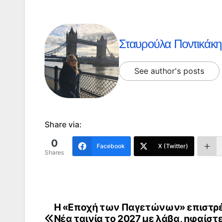
Σταυρούλα Ποντικάκη
See author's posts
Share via:
0
Facebook
X (Twitter)
Shares
Η «Εποχή των Παγετώνων» επιστρέ
Πλοήγηση
Νέα ταινία το 2027 με λάβα, ηφαίστε