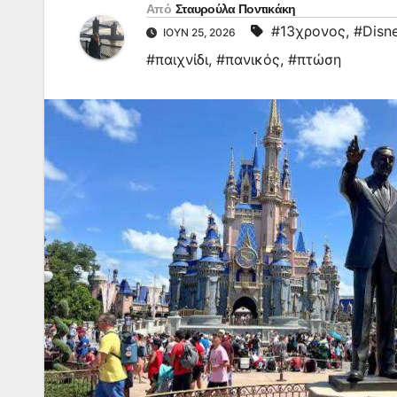
Από
Σταυρούλα Ποντικάκη
#13χρονος
,
#Disn
ΙΟΎΝ 25, 2026
#παιχνίδι
,
#πανικός
,
#πτώση