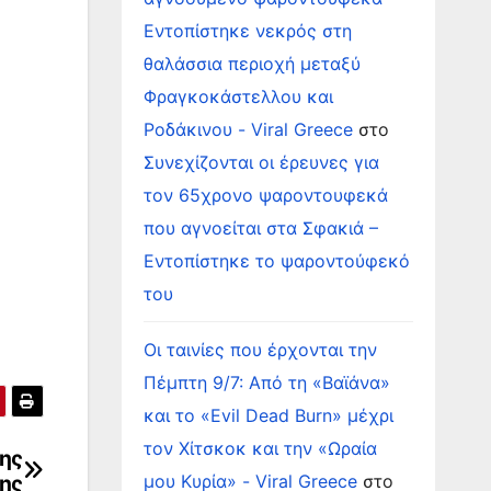
Εντοπίστηκε νεκρός στη
θαλάσσια περιοχή μεταξύ
Φραγκοκάστελλου και
Ροδάκινου - Viral Greece
στο
Συνεχίζονται οι έρευνες για
τον 65χρονο ψαροντουφεκά
που αγνοείται στα Σφακιά –
Εντοπίστηκε το ψαροντούφεκό
του
Οι ταινίες που έρχονται την
Πέμπτη 9/7: Από τη «Βαϊάνα»
και το «Evil Dead Burn» μέχρι
τον Χίτσκοκ και την «Ωραία
της
της
μου Κυρία» - Viral Greece
στο