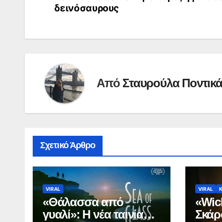
άρθρων
δεινόσαυρους
Από
Σταυρούλα Ποντικ
Σχετικό Άρθρο
VIRAL
VIRAL
«Θάλασσα από
«Wic
γυαλί»: Η νέα ταινία
Σκάρ