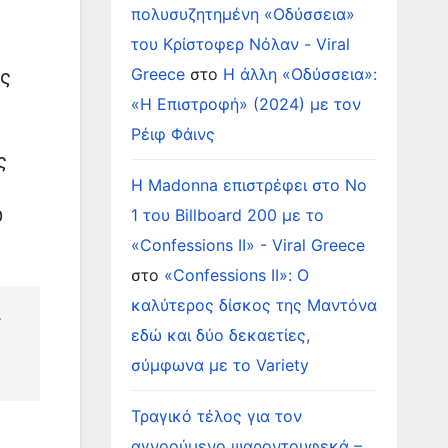
πολυσυζητημένη «Οδύσσεια»
του Κρίστοφερ Νόλαν - Viral
Greece
στο
Η άλλη «Οδύσσεια»:
ης
«Η Επιστροφή» (2024) με τον
Ρέιφ Φάινς
ς
Η Madonna επιστρέφει στο Νο
υ
1 του Billboard 200 με το
«Confessions II» - Viral Greece
στο
«Confessions II»: Ο
καλύτερος δίσκος της Μαντόνα
-
εδώ και δύο δεκαετίες,
σύμφωνα με το Variety
Τραγικό τέλος για τον
αγνοούμενο ψαροντουφεκά –