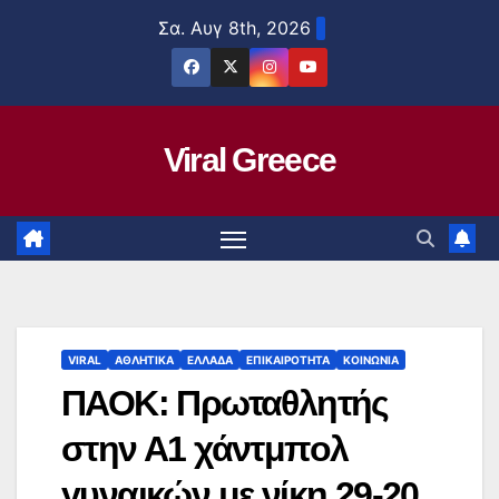
Μετάβαση
Σα. Αυγ 8th, 2026
στο
περιεχόμενο
Viral Greece
VIRAL
ΑΘΛΗΤΙΚΑ
ΕΛΛΑΔΑ
ΕΠΙΚΑΙΡΟΤΗΤΑ
ΚΟΙΝΩΝΙΑ
ΠΑΟΚ: Πρωταθλητής
στην Α1 χάντμπολ
γυναικών με νίκη 29-20