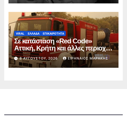
VIRAL
ΕΛΛΑΔΑ
ΕΠΙΚΑΙΡΟΤΗΤΑ
Σε κατάσταση «Red Code»
Αττική, Κρήτη και άλλες περιοχές
την Κυριακή 9 Αυγούστου λόγω
8 ΑΥΓΟΎΣΤΟΥ, 2026
ΕΙΡΗΝΑΊΟΣ ΜΑΡΆΚΗΣ
πολύ υψηλού κινδύνου
πυρκαγιάς