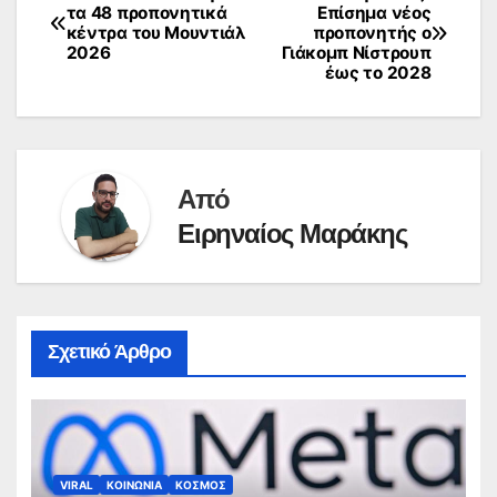
Πλοήγηση
τα 48 προπονητικά
Επίσημα νέος
κέντρα του Μουντιάλ
προπονητής ο
άρθρων
2026
Γιάκομπ Νίστρουπ
έως το 2028
Από
Ειρηναίος Μαράκης
Σχετικό Άρθρο
VIRAL
ΚΟΙΝΩΝΙΑ
ΚΟΣΜΟΣ