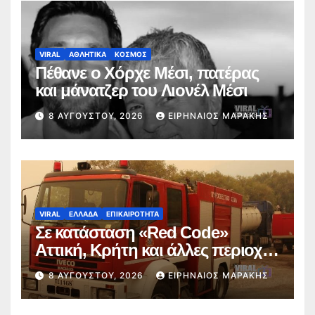
VIRAL
ΑΘΛΗΤΙΚΑ
ΚΟΣΜΟΣ
Πέθανε ο Χόρχε Μέσι, πατέρας
και μάνατζερ του Λιονέλ Μέσι
8 ΑΥΓΟΎΣΤΟΥ, 2026
ΕΙΡΗΝΑΊΟΣ ΜΑΡΆΚΗΣ
VIRAL
ΕΛΛΑΔΑ
ΕΠΙΚΑΙΡΟΤΗΤΑ
Σε κατάσταση «Red Code»
Αττική, Κρήτη και άλλες περιοχές
την Κυριακή 9 Αυγούστου λόγω
8 ΑΥΓΟΎΣΤΟΥ, 2026
ΕΙΡΗΝΑΊΟΣ ΜΑΡΆΚΗΣ
πολύ υψηλού κινδύνου
πυρκαγιάς